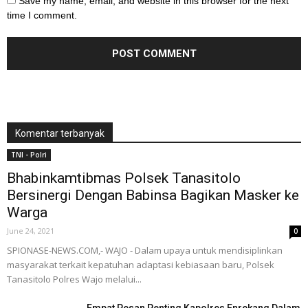
Save my name, email, and website in this browser for the next
time I comment.
Komentar terbanyak
TNI - Polri
Bhabinkamtibmas Polsek Tanasitolo
Bersinergi Dengan Babinsa Bagikan Masker ke
Warga
June 24, 2021
0
SPIONASE-NEWS.COM,- WAJO - Dalam upaya untuk mendisiplinkan
masyarakat terkait kepatuhan adaptasi kebiasaan baru, Polsek
Tanasitolo Polres Wajo melalui...