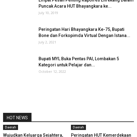
Empat Pesan Penting Kapolres Enrekang Dalam
Puncak Acara HUT Bhayangkara ke...
July 10, 2019
Peringatan Hari Bhayangkara Ke-75, Bupati
Bone dan Forkopimda Virtual Dengan Istana...
July 2, 2021
Bupati MYL Buka Pentas PAI, Lombakan 5
Kategori untuk Pelajar dan...
October 12, 2022
HOT NEWS
Daerah
Daerah
Wujudkan Keluarga Sejahtera,
Peringatan HUT Kemerdekaan