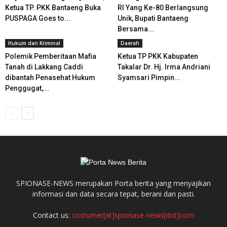
Ketua TP. PKK Bantaeng Buka
RI Yang Ke-80 Berlangsung
PUSPAGA Goes to...
Unik, Bupati Bantaeng
Bersama...
Hukum dan Kriminal
Daerah
Polemik Pemberitaan Mafia
Ketua TP PKK Kabupaten
Tanah di Lakkang Caddi
Takalar Dr. Hj. Irma Andriani
dibantah Penasehat Hukum
Syamsari Pimpin...
Penggugat,...
SPIONASE-NEWS merupakan Porta berita yang menyajikan
informasi dan data secara tepat, berani dan pasti.
Contact us:
costumer[at]spionase-news[dot]com