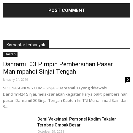
Komentar terbanyak
Daerah
Danramil 03 Pimpin Pembersihan Pasar
Manimpahoi Sinjai Tengah
January 24, 2019
0
SPIONASE-NEWS.COM,- SINJAI - Danramil 03 yang dibawahi
Dandim1424 Sinjai, melaksanakan kegiatan karya bakti pembersihan
pasar. Danramil 03 Sinjai Tengah Kapten Inf.TNI Muhammad Sain dan
9...
Demi Vaksinasi, Personel Kodim Takalar
Terobos Ombak Besar
October 29, 2021