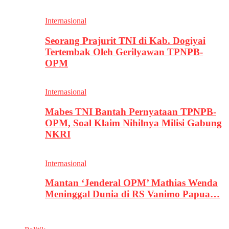
Internasional
Seorang Prajurit TNI di Kab. Dogiyai
Tertembak Oleh Gerilyawan TPNPB-
OPM
Internasional
Mabes TNI Bantah Pernyataan TPNPB-
OPM, Soal Klaim Nihilnya Milisi Gabung
NKRI
Internasional
Mantan ‘Jenderal OPM’ Mathias Wenda
Meninggal Dunia di RS Vanimo Papua…