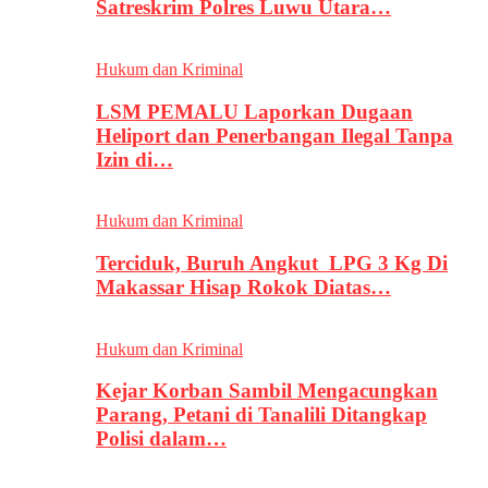
Satreskrim Polres Luwu Utara…
Hukum dan Kriminal
LSM PEMALU Laporkan Dugaan
Heliport dan Penerbangan Ilegal Tanpa
Izin di…
Hukum dan Kriminal
Terciduk, Buruh Angkut LPG 3 Kg Di
Makassar Hisap Rokok Diatas…
Hukum dan Kriminal
Kejar Korban Sambil Mengacungkan
Parang, Petani di Tanalili Ditangkap
Polisi dalam…