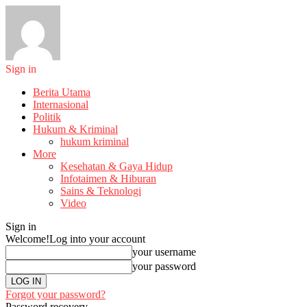
Sign in
Berita Utama
Internasional
Politik
Hukum & Kriminal
hukum kriminal
More
Kesehatan & Gaya Hidup
Infotaimen & Hiburan
Sains & Teknologi
Video
Sign in
Welcome!
Log into your account
your username
your password
Forgot your password?
Password recovery