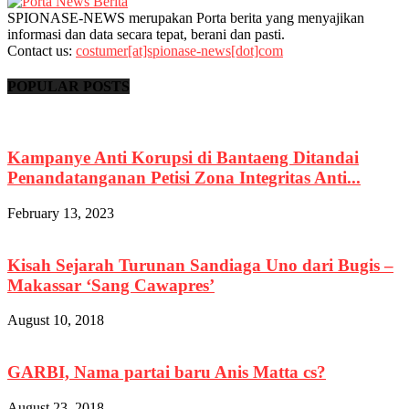
SPIONASE-NEWS merupakan Porta berita yang menyajikan
informasi dan data secara tepat, berani dan pasti.
Contact us:
costumer[at]spionase-news[dot]com
POPULAR POSTS
Kampanye Anti Korupsi di Bantaeng Ditandai
Penandatanganan Petisi Zona Integritas Anti...
February 13, 2023
Kisah Sejarah Turunan Sandiaga Uno dari Bugis –
Makassar ‘Sang Cawapres’
August 10, 2018
GARBI, Nama partai baru Anis Matta cs?
August 23, 2018