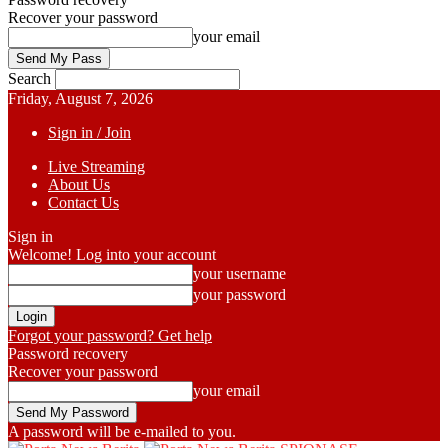
Recover your password
your email
Search
Friday, August 7, 2026
Sign in / Join
Live Streaming
About Us
Contact Us
Sign in
Welcome! Log into your account
your username
your password
Forgot your password? Get help
Password recovery
Recover your password
your email
A password will be e-mailed to you.