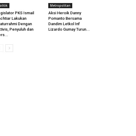
olitik
Metropolitan
gislator PKS Ismail
Aksi Heroik Danny
chtiar Lakukan
Pomanto Bersama
laturrahmi Dengan
Dandim Letkol Inf
tivis, Penyuluh dan
Lizardo Gumay Turun...
rs...