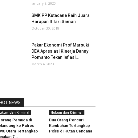
January 9, 2020
SMK PP Kutacane Raih Juara
Harapan II Tari Saman
October 30, 2018
Pakar Ekonomi Prof Marsuki
DEA Apresiasi Kinerja Danny
Pomanto Tekan Inflasi...
March 4, 2023
HOT NEWS
ukum dan Kriminal
Hukum dan Kriminal
orang Pemuda di
Dua Orang Pencuri
landang ke Polres
Kambuhan Tertangkap
wu Utara Tertangkap
Polisi di Hutan Cendana
nakan 7...