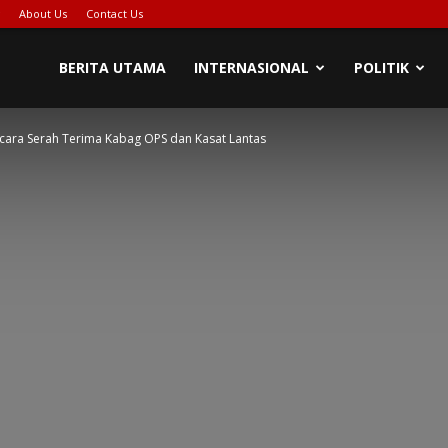
About Us
Contact Us
BERITA UTAMA
INTERNASIONAL
POLITIK
acara Serah Terima Kabag OPS dan Kasat Lantas