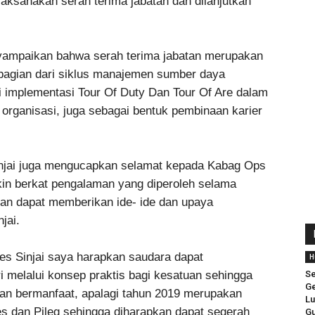
elaksanakan serah terima jabatan dan dilanjutkan
yampaikan bahwa serah terima jabatan merupakan
i bagian dari siklus manajemen sumber daya
i implementasi Tour Of Duty Dan Tour Of Are dalam
ganisasi, juga sebagai bentuk pembinaan karier
injai juga mengucapkan selamat kepada Kabag Ops
kin berkat pengalaman yang diperoleh selama
kan dapat memberikan ide- ide dan upaya
jai.
es Sinjai saya harapkan saudara dapat
H
ri melalui konsep praktis bagi kesatuan sehingga
Se
Ge
 dan bermanfaat, apalagi tahun 2019 merupakan
Lu
s dan Pileg sehingga diharapkan dapat segerah
Gu