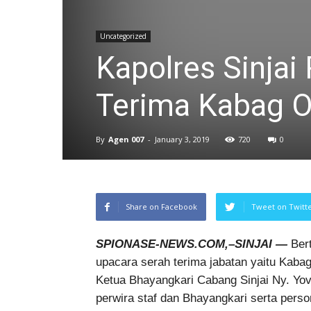
Uncategorized
Kapolres Sinjai
Terima Kabag O
By
Agen 007
-
January 3, 2019
720
0
Share on Facebook
Tweet on Twitt
SPIONASE-NEWS.COM,–SINJAI —
Bert
upacara serah terima jabatan yaitu Kabag
Ketua Bhayangkari Cabang Sinjai Ny. Yovi
perwira staf dan Bhayangkari serta perso