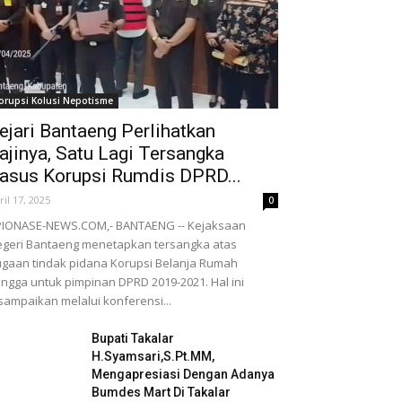
orupsi Kolusi Nepotisme
ejari Bantaeng Perlihatkan
ajinya, Satu Lagi Tersangka
asus Korupsi Rumdis DPRD...
ril 17, 2025
0
PIONASE-NEWS.COM,- BANTAENG -- Kejaksaan
geri Bantaeng menetapkan tersangka atas
gaan tindak pidana Korupsi Belanja Rumah
ngga untuk pimpinan DPRD 2019-2021. Hal ini
sampaikan melalui konferensi...
Bupati Takalar
H.Syamsari,S.Pt.MM,
Mengapresiasi Dengan Adanya
Bumdes Mart Di Takalar