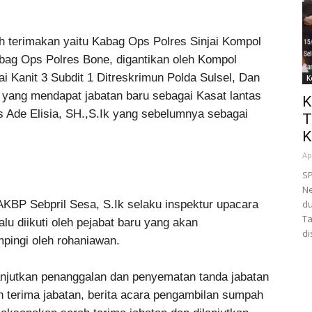
ah terimakan yaitu Kabag Ops Polres Sinjai Kompol
ag Ops Polres Bone, digantikan oleh Kompol
Kanit 3 Subdit 1 Ditreskrimun Polda Sulsel, Dan
K
E yang mendapat jabatan baru sebagai Kasat lantas
K
s Ade Elisia, SH.,S.Ik yang sebelumnya sebagai
T
K
Ap
S
Ne
 AKBP Sebpril Sesa, S.Ik selaku inspektur upacara
du
Ta
u diikuti oleh pejabat baru yang akan
di
pingi oleh rohaniawan.
anjutkan penanggalan dan penyematan tanda jabatan
h terima jabatan, berita acara pengambilan sumpah