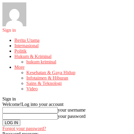
Sign in
Berita Utama
Internasional
Politik
Hukum & Kriminal
hukum kriminal
More
Kesehatan & Gaya Hidup
Infotaimen & Hiburan
Sains & Teknologi
Video
Sign in
Welcome!
Log into your account
your username
your password
Forgot your password?
Password recovery