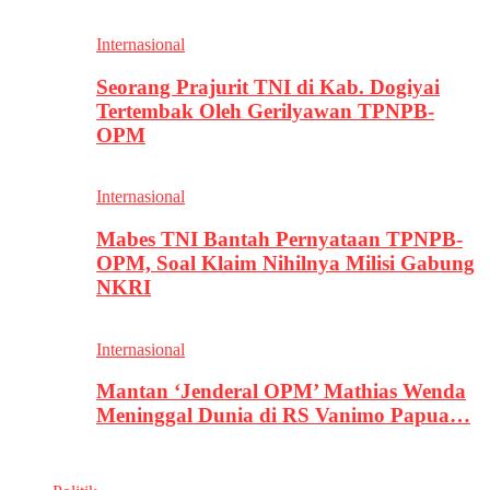
Internasional
Seorang Prajurit TNI di Kab. Dogiyai
Tertembak Oleh Gerilyawan TPNPB-
OPM
Internasional
Mabes TNI Bantah Pernyataan TPNPB-
OPM, Soal Klaim Nihilnya Milisi Gabung
NKRI
Internasional
Mantan ‘Jenderal OPM’ Mathias Wenda
Meninggal Dunia di RS Vanimo Papua…