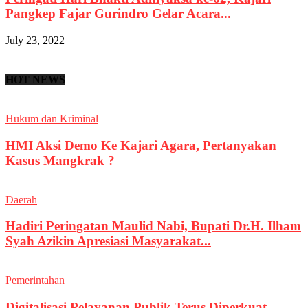
Pangkep Fajar Gurindro Gelar Acara...
July 23, 2022
HOT NEWS
Hukum dan Kriminal
HMI Aksi Demo Ke Kajari Agara, Pertanyakan
Kasus Mangkrak ?
Daerah
Hadiri Peringatan Maulid Nabi, Bupati Dr.H. Ilham
Syah Azikin Apresiasi Masyarakat...
Pemerintahan
Digitalisasi Pelayanan Publik Terus Diperkuat,