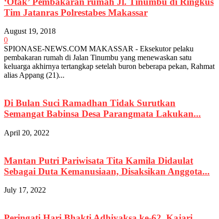
‘Otak’ Pembakaran rumah Jl. Tinumbu di Ringkus
Tim Jatanras Polrestabes Makassar
August 19, 2018
0
SPIONASE-NEWS.COM MAKASSAR - Eksekutor pelaku
pembakaran rumah di Jalan Tinumbu yang menewaskan satu
keluarga akhirnya tertangkap setelah buron beberapa pekan, Rahmat
alias Appang (21)...
Di Bulan Suci Ramadhan Tidak Surutkan
Semangat Babinsa Desa Parangmata Lakukan...
April 20, 2022
Mantan Putri Pariwisata Tita Kamila Didaulat
Sebagai Duta Kemanusiaan, Disaksikan Anggota...
July 17, 2022
Peringati Hari Bhakti Adhiyaksa ke-62, Kajari