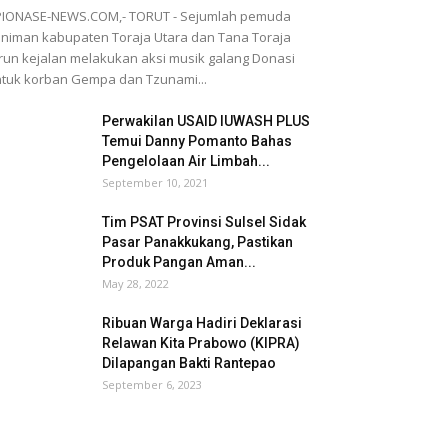
PIONASE-NEWS.COM,- TORUT - Sejumlah pemuda
niman kabupaten Toraja Utara dan Tana Toraja
run kejalan melakukan aksi musik galang Donasi
tuk korban Gempa dan Tzunami...
Perwakilan USAID IUWASH PLUS
Temui Danny Pomanto Bahas
Pengelolaan Air Limbah...
September 10, 2021
Tim PSAT Provinsi Sulsel Sidak
Pasar Panakkukang, Pastikan
Produk Pangan Aman...
May 28, 2022
Ribuan Warga Hadiri Deklarasi
Relawan Kita Prabowo (KIPRA)
Dilapangan Bakti Rantepao
September 6, 2023