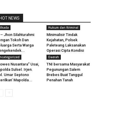
HOT NEWS
ilkada
Hukum dan Kriminal
 – Jhon Silahturahmi
Minimalisir Tindak
ngan Tokoh Dan
Kejahatan, Polsek
luarga Serta Warga
Paleteang Laksanakan
engekendek...
Operasi Cipta Kondisi
ncategorized
Daerah
owes Nusantara” Usai,
TNI bersama Masyarakat
polda Sulsel. Irjen.
Pegunungan Salem
l. Umar Septono
Brebes Buat Tanggul
terilkan’ Mapolda...
Penahan Tanah