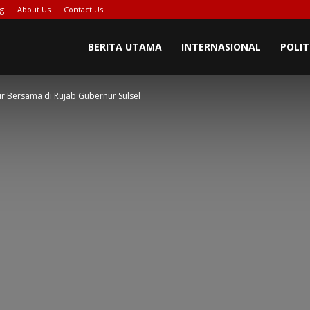
ng
About Us
Contact Us
BERITA UTAMA
INTERNASIONAL
POLIT
kir Bersama di Rujab Gubernur Sulsel