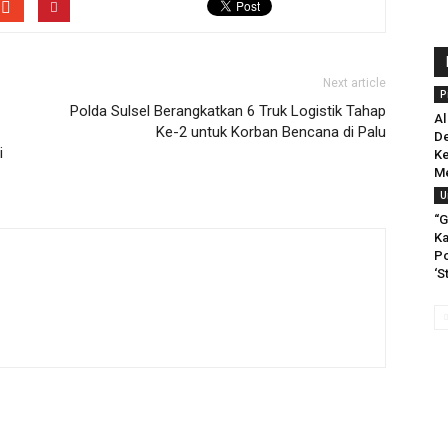
Next article
P
Polda Sulsel Berangkatkan 6 Truk Logistik Tahap
Al
Ke-2 untuk Korban Bencana di Palu
De
i
Ke
M
U
“G
Ka
Po
‘S