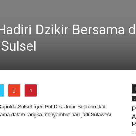
Hadiri Dzikir Bersama d
Sulsel
U
apolda Sulsel Irjen Pol Drs Umar Septono ikut
P
rsama dalam rangka menyambut hari jadi Sulawesi
A
P
Oc