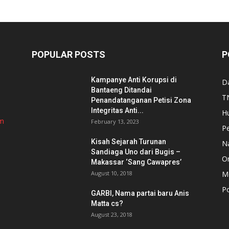
POPULAR POSTS
P
Kampanye Anti Korupsi di
D
Bantaeng Ditandai
TN
Penandatanganan Petisi Zona
Integritas Anti...
H
om
February 13, 2023
P
Kisah Sejarah Turunan
N
Sandiaga Uno dari Bugis –
Or
Makassar ‘Sang Cawapres’
August 10, 2018
Me
Po
GARBI, Nama partai baru Anis
Matta cs?
August 23, 2018