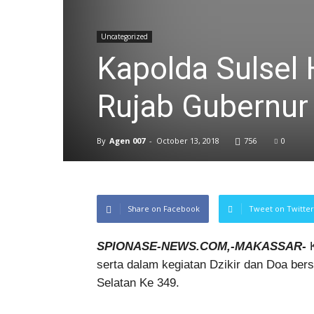
Uncategorized
Kapolda Sulsel 
Rujab Gubernur 
By
Agen 007
-
October 13, 2018
756
0
Share on Facebook
Tweet on Twitter
SPIONASE-NEWS.COM,-MAKASSAR-
K
serta dalam kegiatan Dzikir dan Doa be
Selatan Ke 349.