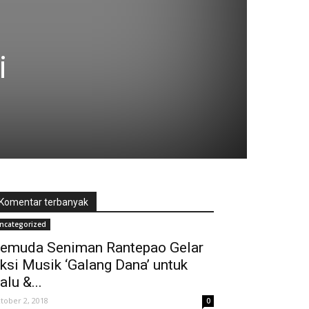
i
Komentar terbanyak
ncategorized
emuda Seniman Rantepao Gelar
ksi Musik ‘Galang Dana’ untuk
alu &...
tober 2, 2018
0