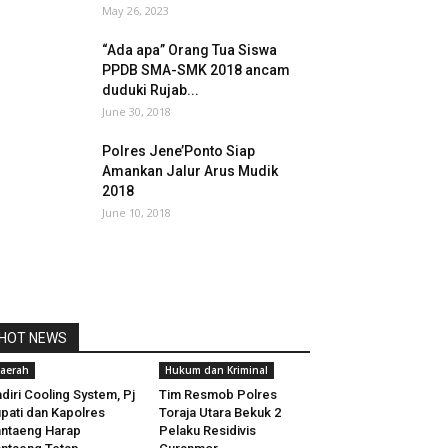
May 26, 2023
“Ada apa” Orang Tua Siswa
PPDB SMA-SMK 2018 ancam
duduki Rujab...
June 30, 2018
Polres Jene’Ponto Siap
Amankan Jalur Arus Mudik
2018
June 10, 2018
HOT NEWS
aerah
Hukum dan Kriminal
diri Cooling System, Pj
Tim Resmob Polres
pati dan Kapolres
Toraja Utara Bekuk 2
ntaeng Harap
Pelaku Residivis