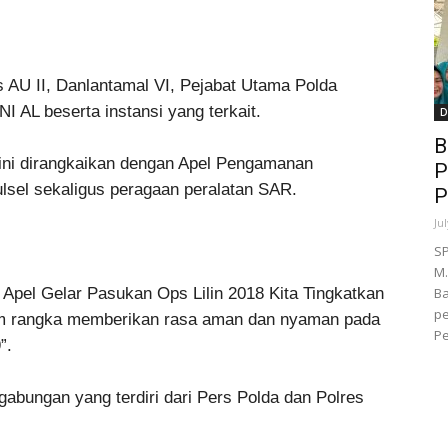
s AU II, Danlantamal VI, Pejabat Utama Polda
I AL beserta instansi yang terkait.
D
B
n ini dirangkaikan dengan Apel Pengamanan
P
lsel sekaligus peragaan peralatan SAR.
P
Ju
SP
M.
 Apel Gelar Pasukan Ops Lilin 2018 Kita Tingkatkan
B
pe
alam rangka memberikan rasa aman dan nyaman pada
Pe
”.
gabungan yang terdiri dari Pers Polda dan Polres