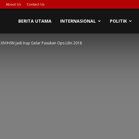
About Us
Contact Us
BERITA UTAMA
INTERNASIONAL
POLITIK
IV/HSN Jadi Irup Gelar Pasukan Ops Lilin 2018