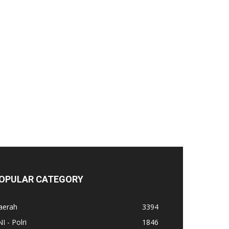
OPULAR CATEGORY
aerah
3394
I - Polri
1846