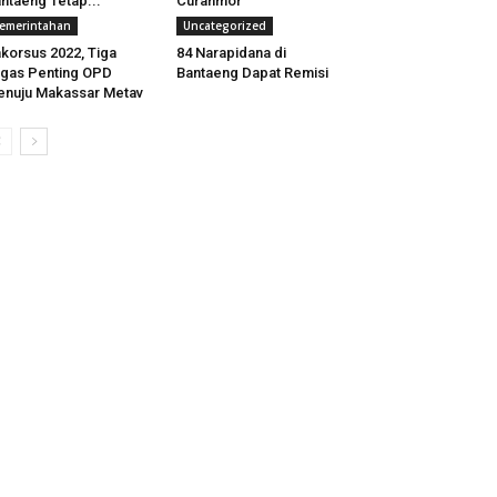
ntaeng Tetap...
Curanmor
emerintahan
Uncategorized
korsus 2022, Tiga
84 Narapidana di
gas Penting OPD
Bantaeng Dapat Remisi
nuju Makassar Metav