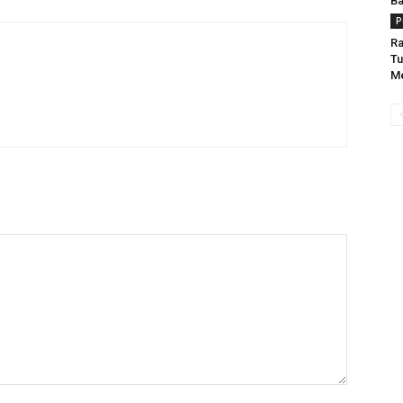
Ba
P
Ra
Tu
Me