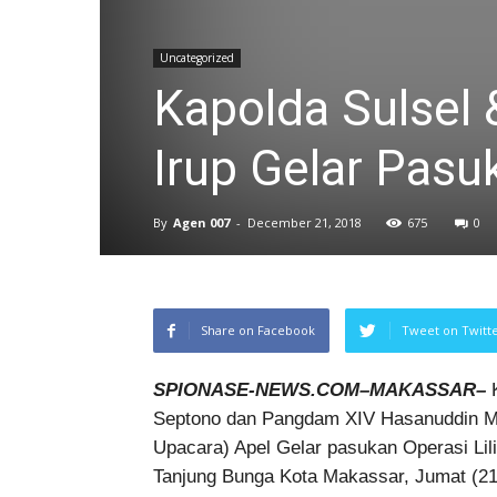
Uncategorized
Kapolda Sulsel
Irup Gelar Pasu
By
Agen 007
-
December 21, 2018
675
0
Share on Facebook
Tweet on Twitt
SPIONASE-NEWS.COM–MAKASSAR–
K
Septono dan Pangdam XIV Hasanuddin Ma
Upacara) Apel Gelar pasukan Operasi Lili
Tanjung Bunga Kota Makassar, Jumat (21