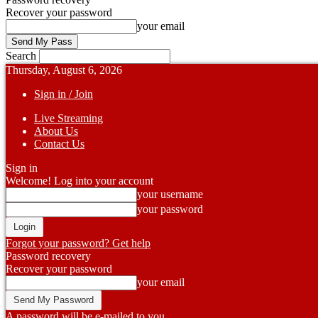
Recover your password
your email
Search
Thursday, August 6, 2026
Sign in / Join
Live Streaming
About Us
Contact Us
Sign in
Welcome! Log into your account
your username
your password
Forgot your password? Get help
Password recovery
Recover your password
your email
A password will be e-mailed to you.