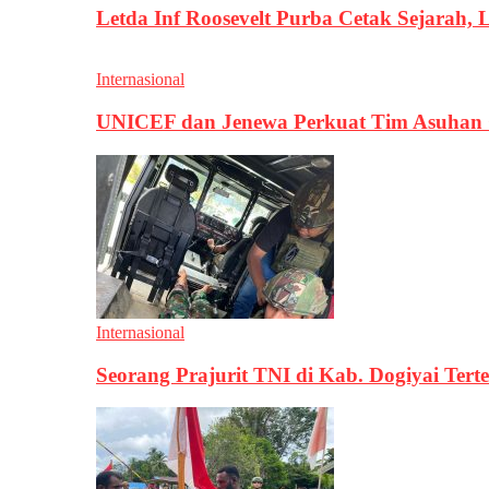
Letda Inf Roosevelt Purba Cetak Sejarah,
Internasional
UNICEF dan Jenewa Perkuat Tim Asuhan G
Internasional
Seorang Prajurit TNI di Kab. Dogiyai T