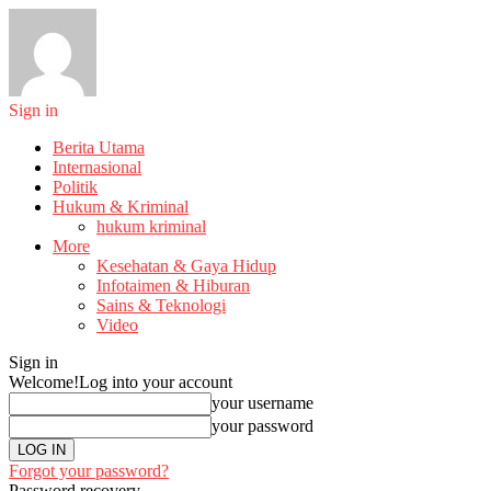
Sign in
Berita Utama
Internasional
Politik
Hukum & Kriminal
hukum kriminal
More
Kesehatan & Gaya Hidup
Infotaimen & Hiburan
Sains & Teknologi
Video
Sign in
Welcome!
Log into your account
your username
your password
Forgot your password?
Password recovery