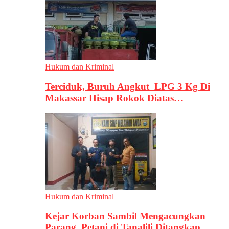
Hukum dan Kriminal
Terciduk, Buruh Angkut LPG 3 Kg Di
Makassar Hisap Rokok Diatas…
Hukum dan Kriminal
Kejar Korban Sambil Mengacungkan
Parang, Petani di Tanalili Ditangkap