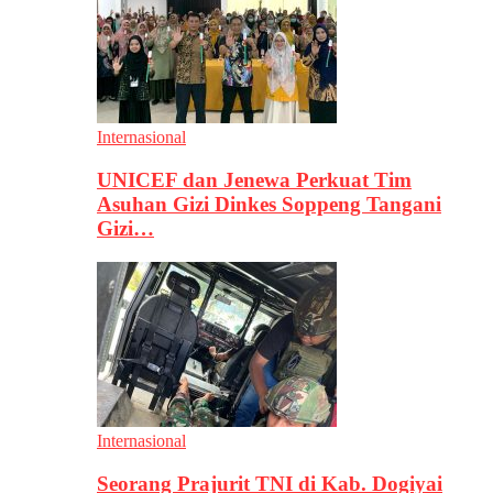
Internasional
UNICEF dan Jenewa Perkuat Tim
Asuhan Gizi Dinkes Soppeng Tangani
Gizi…
Internasional
Seorang Prajurit TNI di Kab. Dogiyai