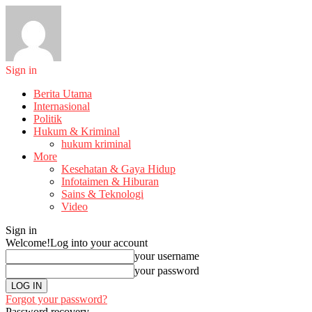
Sign in
Berita Utama
Internasional
Politik
Hukum & Kriminal
hukum kriminal
More
Kesehatan & Gaya Hidup
Infotaimen & Hiburan
Sains & Teknologi
Video
Sign in
Welcome!
Log into your account
your username
your password
Forgot your password?
Password recovery