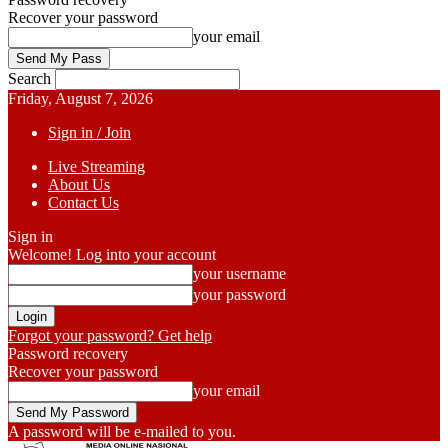
Recover your password
your email
Search
Friday, August 7, 2026
Sign in / Join
Live Streaming
About Us
Contact Us
Sign in
Welcome! Log into your account
your username
your password
Forgot your password? Get help
Password recovery
Recover your password
your email
A password will be e-mailed to you.