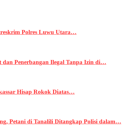
treskrim Polres Luwu Utara…
an Penerbangan Ilegal Tanpa Izin di…
kassar Hisap Rokok Diatas…
, Petani di Tanalili Ditangkap Polisi dalam…