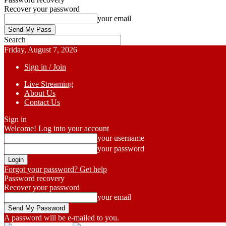
Recover your password
your email
Search
Friday, August 7, 2026
Sign in / Join
Live Streaming
About Us
Contact Us
Sign in
Welcome! Log into your account
your username
your password
Forgot your password? Get help
Password recovery
Recover your password
your email
A password will be e-mailed to you.