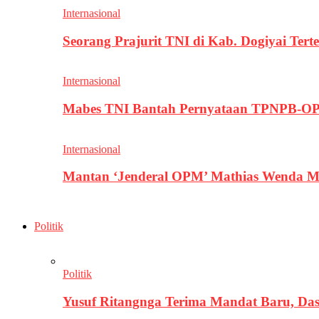
Internasional
Seorang Prajurit TNI di Kab. Dogiyai T
Internasional
Mabes TNI Bantah Pernyataan TPNPB-OPM
Internasional
Mantan ‘Jenderal OPM’ Mathias Wenda M
Politik
Politik
Yusuf Ritangnga Terima Mandat Baru, D