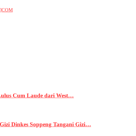
T]COM
 Lulus Cum Laude dari West…
izi Dinkes Soppeng Tangani Gizi…