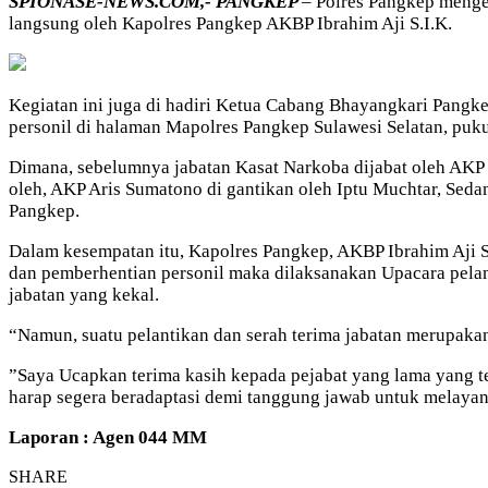
SPIONASE-NEWS.COM,- PANGKEP
– Polres Pangkep menge
langsung oleh Kapolres Pangkep AKBP Ibrahim Aji S.I.K.
Kegiatan ini juga di hadiri Ketua Cabang Bhayangkari Pangke
personil di halaman Mapolres Pangkep Sulawesi Selatan, puk
Dimana, sebelumnya jabatan Kasat Narkoba dijabat oleh AKP G
oleh, AKP Aris Sumatono di gantikan oleh Iptu Muchtar, Se
Pangkep.
Dalam kesempatan itu, Kapolres Pangkep, AKBP Ibrahim Aji S
dan pemberhentian personil maka dilaksanakan Upacara pelant
jabatan yang kekal.
“Namun, suatu pelantikan dan serah terima jabatan merupakan
”Saya Ucapkan terima kasih kepada pejabat yang lama yang te
harap segera beradaptasi demi tanggung jawab untuk melayan
Laporan : Agen 044 MM
SHARE