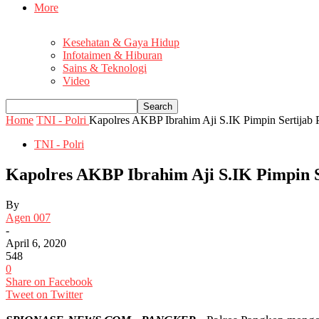
More
Kesehatan & Gaya Hidup
Infotaimen & Hiburan
Sains & Teknologi
Video
Home
TNI - Polri
Kapolres AKBP Ibrahim Aji S.IK Pimpin Sertijab
TNI - Polri
Kapolres AKBP Ibrahim Aji S.IK Pimpin 
By
Agen 007
-
April 6, 2020
548
0
Share on Facebook
Tweet on Twitter