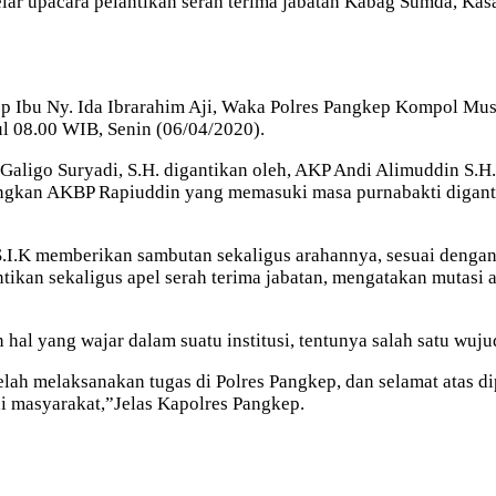
lar upacara pelantikan serah terima jabatan Kabag Sumda, Ka
p Ibu Ny. Ida Ibrarahim Aji, Waka Polres Pangkep Kompol Musta
ul 08.00 WIB, Senin (06/04/2020).
aligo Suryadi, S.H. digantikan oleh, AKP Andi Alimuddin S.H. 
dangkan AKBP Rapiuddin yang memasuki masa purnabakti digant
.I.K memberikan sambutan sekaligus arahannya, sesuai dengan
ikan sekaligus apel serah terima jabatan, mengatakan mutasi a
 hal yang wajar dalam suatu institusi, tentunya salah satu wu
lah melaksanakan tugas di Polres Pangkep, dan selamat atas d
i masyarakat,”Jelas Kapolres Pangkep.