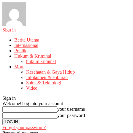
Sign in
Berita Utama
Internasional
Politik
Hukum & Kriminal
hukum kriminal
More
Kesehatan & Gaya Hidup
Infotaimen & Hiburan
Sains & Teknologi
Video
Sign in
Welcome!
Log into your account
your username
your password
Forgot your password?
Password recovery