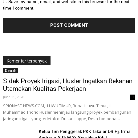
Save my name, email, and website in this browser for the next
time I comment.
Komentar terbanyak
Daerah
Sidak Proyek Irigasi, Husler Ingatkan Rekanan
Utamakan Kualitas Pekerjaan
June 25, 2020
0
SPIONASE-NEWS.COM,- LUWU TIMUR, Bupati Luwu Timur, H.
Muhammad Thoriq Husler meninjau langsung proyek pembangunan
jaringan irigasi yang terletak di Dusun Loppe, Desa Lampenai...
Ketua Tim Penggerak PKK Takalar DR.Hj. Irma
Andriani, S.Pi.M.Si, Serahkan Bibit...