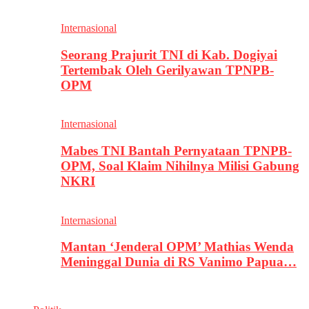
Internasional
Seorang Prajurit TNI di Kab. Dogiyai
Tertembak Oleh Gerilyawan TPNPB-
OPM
Internasional
Mabes TNI Bantah Pernyataan TPNPB-
OPM, Soal Klaim Nihilnya Milisi Gabung
NKRI
Internasional
Mantan ‘Jenderal OPM’ Mathias Wenda
Meninggal Dunia di RS Vanimo Papua…