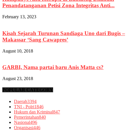
Penandatanganan Petisi Zona Integritas Anti...
February 13, 2023
Kisah Sejarah Turunan Sandiaga Uno dari Bugis –
Makassar ‘Sang Cawapres’
August 10, 2018
GARBI, Nama partai baru Anis Matta cs?
August 23, 2018
POPULAR CATEGORY
Daerah
3394
TNI - Polri
1846
Hukum dan Kriminal
847
Pemerintahan
840
Nasional
496
Organisasi
446