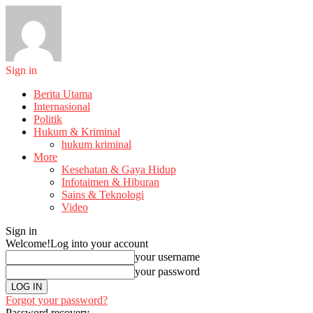
Sign in
Berita Utama
Internasional
Politik
Hukum & Kriminal
hukum kriminal
More
Kesehatan & Gaya Hidup
Infotaimen & Hiburan
Sains & Teknologi
Video
Sign in
Welcome!
Log into your account
your username
your password
Forgot your password?
Password recovery