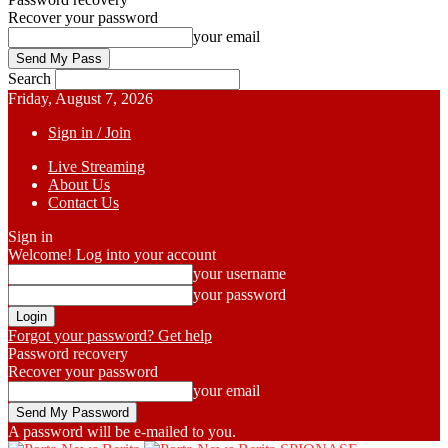
Recover your password
your email
Search
Friday, August 7, 2026
Sign in / Join
Live Streaming
About Us
Contact Us
Sign in
Welcome! Log into your account
your username
your password
Forgot your password? Get help
Password recovery
Recover your password
your email
A password will be e-mailed to you.