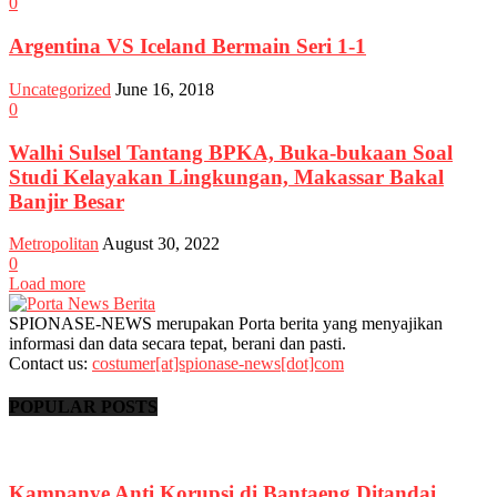
0
Argentina VS Iceland Bermain Seri 1-1
Uncategorized
June 16, 2018
0
Walhi Sulsel Tantang BPKA, Buka-bukaan Soal
Studi Kelayakan Lingkungan, Makassar Bakal
Banjir Besar
Metropolitan
August 30, 2022
0
Load more
SPIONASE-NEWS merupakan Porta berita yang menyajikan
informasi dan data secara tepat, berani dan pasti.
Contact us:
costumer[at]spionase-news[dot]com
POPULAR POSTS
Kampanye Anti Korupsi di Bantaeng Ditandai