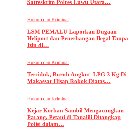
Satreskrim Polres Luwu Utara…
Hukum dan Kriminal
LSM PEMALU Laporkan Dugaan
Heliport dan Penerbangan Ilegal Tanpa
Izin di…
Hukum dan Kriminal
Terciduk, Buruh Angkut LPG 3 Kg Di
Makassar Hisap Rokok Diatas…
Hukum dan Kriminal
Kejar Korban Sambil Mengacungkan
Parang, Petani di Tanalili Ditangkap
Polisi dalam…