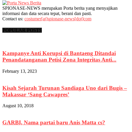
SPIONASE-NEWS merupakan Porta berita yang menyajikan
informasi dan data secara tepat, berani dan pasti.
Contact us:
costumer[at]spionase-news[dot]com
POPULAR POSTS
Kampanye Anti Korupsi di Bantaeng Ditandai
Penandatanganan Petisi Zona Integritas Anti...
February 13, 2023
Kisah Sejarah Turunan Sandiaga Uno dari Bugis –
Makassar ‘Sang Cawapres’
August 10, 2018
GARBI, Nama partai baru Anis Matta cs?