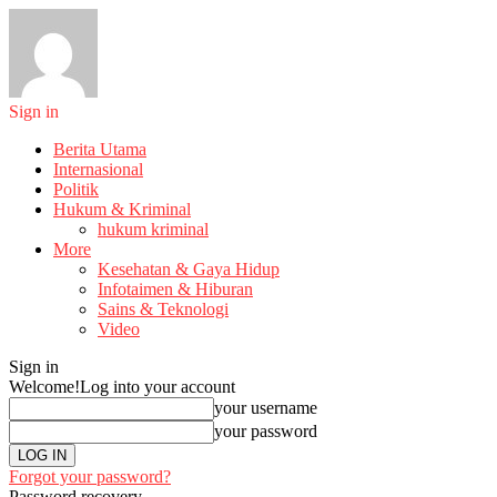
Sign in
Berita Utama
Internasional
Politik
Hukum & Kriminal
hukum kriminal
More
Kesehatan & Gaya Hidup
Infotaimen & Hiburan
Sains & Teknologi
Video
Sign in
Welcome!
Log into your account
your username
your password
Forgot your password?
Password recovery