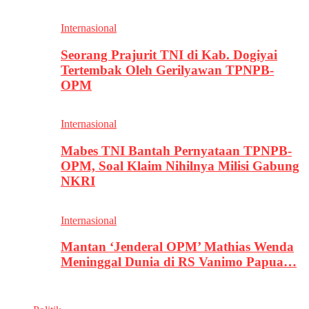
Internasional
Seorang Prajurit TNI di Kab. Dogiyai
Tertembak Oleh Gerilyawan TPNPB-
OPM
Internasional
Mabes TNI Bantah Pernyataan TPNPB-
OPM, Soal Klaim Nihilnya Milisi Gabung
NKRI
Internasional
Mantan ‘Jenderal OPM’ Mathias Wenda
Meninggal Dunia di RS Vanimo Papua…