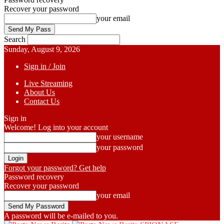
Recover your password
your email
Search
Sunday, August 9, 2026
Sign in / Join
Live Streaming
About Us
Contact Us
Sign in
Welcome! Log into your account
your username
your password
Forgot your password? Get help
Password recovery
Recover your password
your email
A password will be e-mailed to you.