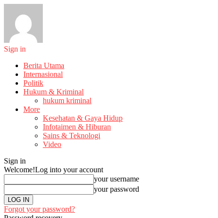
Sign in
Berita Utama
Internasional
Politik
Hukum & Kriminal
hukum kriminal
More
Kesehatan & Gaya Hidup
Infotaimen & Hiburan
Sains & Teknologi
Video
Sign in
Welcome!
Log into your account
your username
your password
Forgot your password?
Password recovery