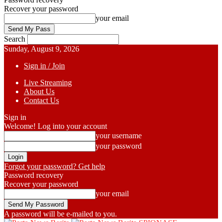
Recover your password
your email
Search
Sunday, August 9, 2026
Sign in / Join
Live Streaming
About Us
Contact Us
Sign in
Welcome! Log into your account
your username
your password
Forgot your password? Get help
Password recovery
Recover your password
your email
A password will be e-mailed to you.