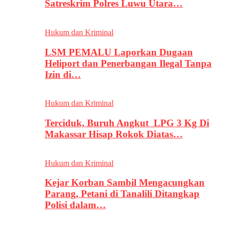
Satreskrim Polres Luwu Utara…
Hukum dan Kriminal
LSM PEMALU Laporkan Dugaan
Heliport dan Penerbangan Ilegal Tanpa
Izin di…
Hukum dan Kriminal
Terciduk, Buruh Angkut LPG 3 Kg Di
Makassar Hisap Rokok Diatas…
Hukum dan Kriminal
Kejar Korban Sambil Mengacungkan
Parang, Petani di Tanalili Ditangkap
Polisi dalam…