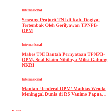
Internasional
Seorang Prajurit TNI di Kab. Dogiyai
Tertembak Oleh Gerilyawan TPNPB-
OPM
Internasional
Mabes TNI Bantah Pernyataan TPNPB-
OPM, Soal Klaim Nihilnya Milisi Gabung
NKRI
Internasional
Mantan ‘Jenderal OPM’ Mathias Wenda
Meninggal Dunia di RS Vanimo Papua…