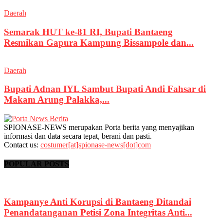
Daerah
Semarak HUT ke-81 RI, Bupati Bantaeng
Resmikan Gapura Kampung Bissampole dan...
Daerah
Bupati Adnan IYL Sambut Bupati Andi Fahsar di
Makam Arung Palakka,...
SPIONASE-NEWS merupakan Porta berita yang menyajikan
informasi dan data secara tepat, berani dan pasti.
Contact us:
costumer[at]spionase-news[dot]com
POPULAR POSTS
Kampanye Anti Korupsi di Bantaeng Ditandai
Penandatanganan Petisi Zona Integritas Anti...