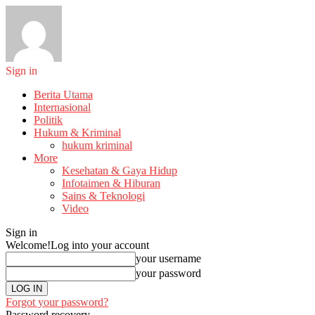
Sign in
Berita Utama
Internasional
Politik
Hukum & Kriminal
hukum kriminal
More
Kesehatan & Gaya Hidup
Infotaimen & Hiburan
Sains & Teknologi
Video
Sign in
Welcome!
Log into your account
your username
your password
Forgot your password?
Password recovery