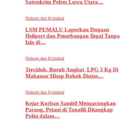
Satreskrim Polres Luwu Utara…
Hukum dan Kriminal
LSM PEMALU Laporkan Dugaan
Heliport dan Penerbangan Ilegal Tanpa
Izin di…
Hukum dan Kriminal
Terciduk, Buruh Angkut LPG 3 Kg Di
Makassar Hisap Rokok Diatas…
Hukum dan Kriminal
Kejar Korban Sambil Mengacungkan
Parang, Petani di Tanalili Ditangkap
Polisi dalam…