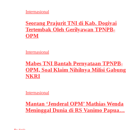
Internasional
Seorang Prajurit TNI di Kab. Dogiyai
Tertembak Oleh Gerilyawan TPNPB-
OPM
Internasional
Mabes TNI Bantah Pernyataan TPNPB-
OPM, Soal Klaim Nihilnya Milisi Gabung
NKRI
Internasional
Mantan ‘Jenderal OPM’ Mathias Wenda
Meninggal Dunia di RS Vanimo Papua…