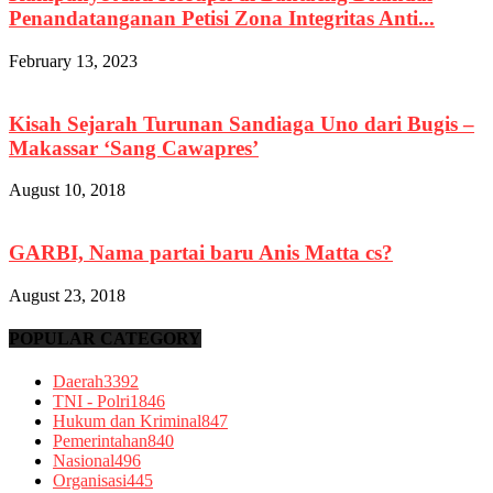
Penandatanganan Petisi Zona Integritas Anti...
February 13, 2023
Kisah Sejarah Turunan Sandiaga Uno dari Bugis –
Makassar ‘Sang Cawapres’
August 10, 2018
GARBI, Nama partai baru Anis Matta cs?
August 23, 2018
POPULAR CATEGORY
Daerah
3392
TNI - Polri
1846
Hukum dan Kriminal
847
Pemerintahan
840
Nasional
496
Organisasi
445