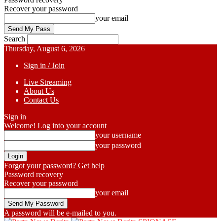
Recover your password
your email
Search
Thursday, August 6, 2026
Sign in / Join
Live Streaming
About Us
Contact Us
Sign in
Welcome! Log into your account
your username
your password
Forgot your password? Get help
Password recovery
Recover your password
your email
A password will be e-mailed to you.