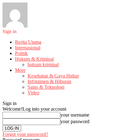
Sign in
Berita Utama
Internasional
Politik
Hukum & Kriminal
hukum kriminal
More
Kesehatan & Gaya Hidup
Infotaimen & Hiburan
Sains & Teknologi
Video
Sign in
Welcome!
Log into your account
your username
your password
Forgot your password?
Password recovery