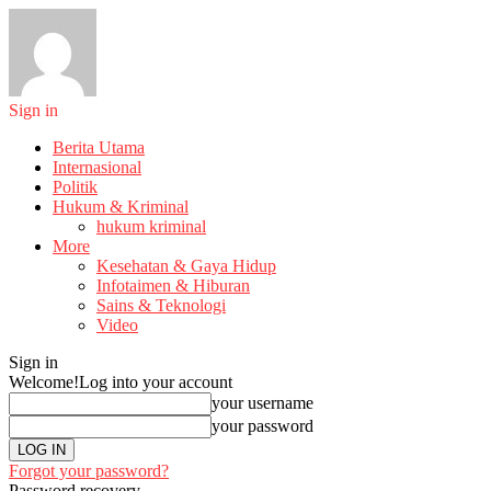
Sign in
Berita Utama
Internasional
Politik
Hukum & Kriminal
hukum kriminal
More
Kesehatan & Gaya Hidup
Infotaimen & Hiburan
Sains & Teknologi
Video
Sign in
Welcome!
Log into your account
your username
your password
Forgot your password?
Password recovery