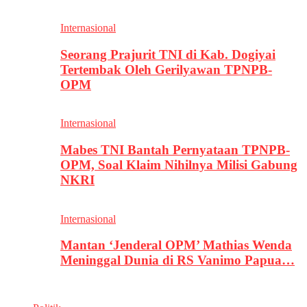
Internasional
Seorang Prajurit TNI di Kab. Dogiyai
Tertembak Oleh Gerilyawan TPNPB-
OPM
Internasional
Mabes TNI Bantah Pernyataan TPNPB-
OPM, Soal Klaim Nihilnya Milisi Gabung
NKRI
Internasional
Mantan ‘Jenderal OPM’ Mathias Wenda
Meninggal Dunia di RS Vanimo Papua…