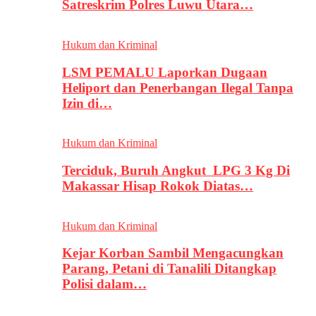
Satreskrim Polres Luwu Utara…
Hukum dan Kriminal
LSM PEMALU Laporkan Dugaan
Heliport dan Penerbangan Ilegal Tanpa
Izin di…
Hukum dan Kriminal
Terciduk, Buruh Angkut LPG 3 Kg Di
Makassar Hisap Rokok Diatas…
Hukum dan Kriminal
Kejar Korban Sambil Mengacungkan
Parang, Petani di Tanalili Ditangkap
Polisi dalam…