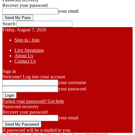
Recover your password
your email
Search
Friday, August 7, 2026
Sign in / Join
Live Streaming
About Us
Contact Us
Sign in
Welcome! Log into your account
your username
your password
Forgot your password? Get help
Password recovery
Recover your password
your email
A password will be e-mailed to you.