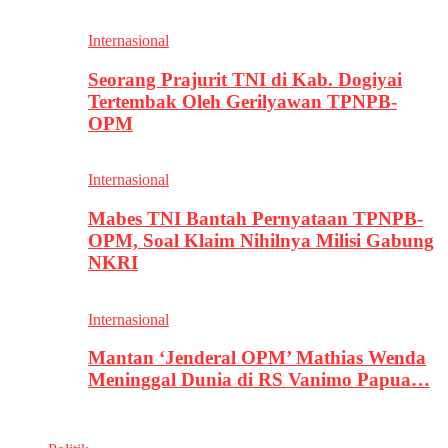
Internasional
Seorang Prajurit TNI di Kab. Dogiyai
Tertembak Oleh Gerilyawan TPNPB-
OPM
Internasional
Mabes TNI Bantah Pernyataan TPNPB-
OPM, Soal Klaim Nihilnya Milisi Gabung
NKRI
Internasional
Mantan ‘Jenderal OPM’ Mathias Wenda
Meninggal Dunia di RS Vanimo Papua…