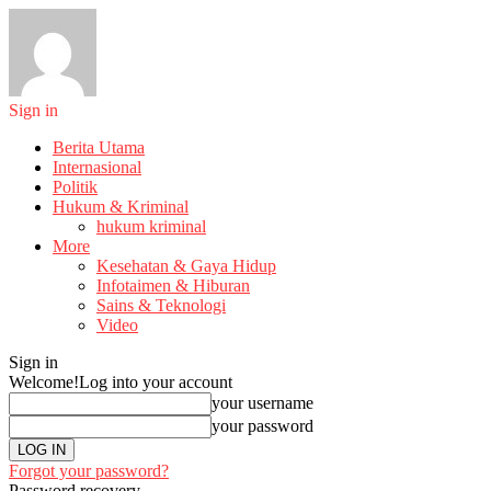
Sign in
Berita Utama
Internasional
Politik
Hukum & Kriminal
hukum kriminal
More
Kesehatan & Gaya Hidup
Infotaimen & Hiburan
Sains & Teknologi
Video
Sign in
Welcome!
Log into your account
your username
your password
Forgot your password?
Password recovery