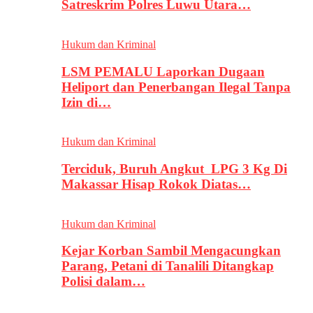
Satreskrim Polres Luwu Utara…
Hukum dan Kriminal
LSM PEMALU Laporkan Dugaan
Heliport dan Penerbangan Ilegal Tanpa
Izin di…
Hukum dan Kriminal
Terciduk, Buruh Angkut LPG 3 Kg Di
Makassar Hisap Rokok Diatas…
Hukum dan Kriminal
Kejar Korban Sambil Mengacungkan
Parang, Petani di Tanalili Ditangkap
Polisi dalam…