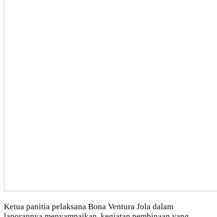
Ketua panitia pelaksana Bona Ventura Jola dalam
laporannya menyampaikan, kegiatan pembinaan yang