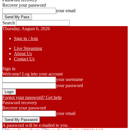
Recover your password
your email
Search
Thursday, August 6, 2026
Sign in / Join
Live Streaming
About Us
Contact Us
Sign in
Welcome! Log into your account
your username
your password
Forgot your password? Get help
Password recovery
Recover your password
your email
A password will be e-mailed to you.