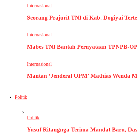
Internasional
Seorang Prajurit TNI di Kab. Dogiyai T
Internasional
Mabes TNI Bantah Pernyataan TPNPB-OPM
Internasional
Mantan ‘Jenderal OPM’ Mathias Wenda M
Politik
Politik
Yusuf Ritangnga Terima Mandat Baru, D