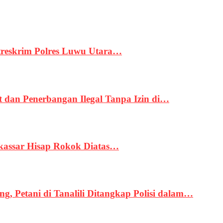
treskrim Polres Luwu Utara…
an Penerbangan Ilegal Tanpa Izin di…
kassar Hisap Rokok Diatas…
, Petani di Tanalili Ditangkap Polisi dalam…