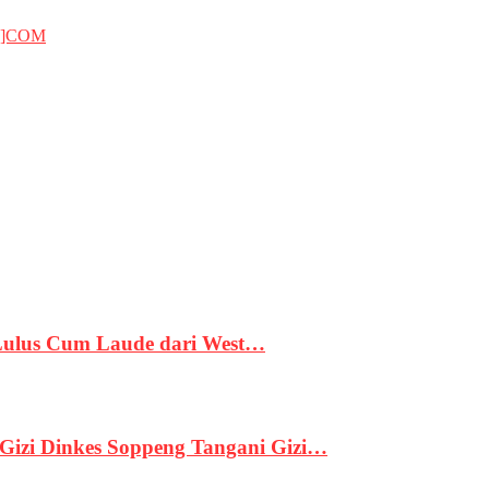
T]COM
 Lulus Cum Laude dari West…
izi Dinkes Soppeng Tangani Gizi…