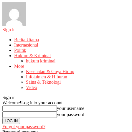
Sign in
Berita Utama
Internasional
Politik
Hukum & Kriminal
hukum kriminal
More
Kesehatan & Gaya Hidup
Infotaimen & Hiburan
Sains & Teknologi
Video
Sign in
Welcome!
Log into your account
your username
your password
Forgot your password?
Password recovery