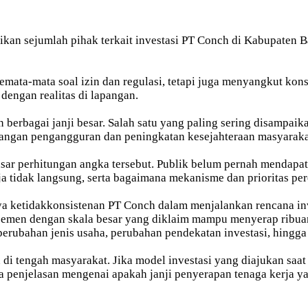
an sejumlah pihak terkait investasi PT Conch di Kabupaten Bar
semata-mata soal izin dan regulasi, tetapi juga menyangkut ko
dengan realitas di lapangan.
berbagai janji besar. Salah satu yang paling sering disampaik
angan pengangguran dan peningkatan kesejahteraan masyarakat
ar perhitungan angka tersebut. Publik belum pernah mendapatk
ja tidak langsung, serta bagaimana mekanisme dan prioritas per
nya ketidakkonsistenan PT Conch dalam menjalankan rencana i
emen dengan skala besar yang diklaim mampu menyerap ribua
perubahan jenis usaha, perubahan pendekatan investasi, hingga
di tengah masyarakat. Jika model investasi yang diajukan saa
 penjelasan mengenai apakah janji penyerapan tenaga kerja ya