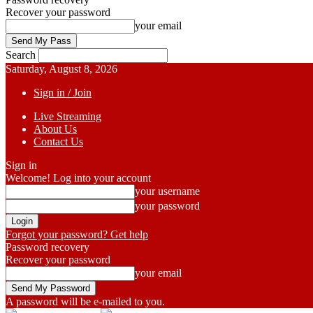
Recover your password
your email
Search
Saturday, August 8, 2026
Sign in / Join
Live Streaming
About Us
Contact Us
Sign in
Welcome! Log into your account
your username
your password
Forgot your password? Get help
Password recovery
Recover your password
your email
A password will be e-mailed to you.