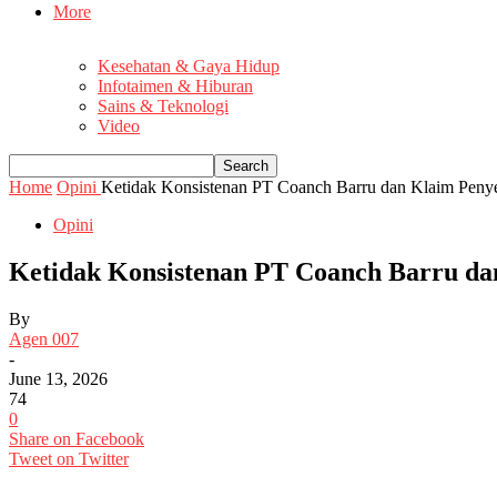
More
Kesehatan & Gaya Hidup
Infotaimen & Hiburan
Sains & Teknologi
Video
Home
Opini
Ketidak Konsistenan PT Coanch Barru dan Klaim Penyer
Opini
Ketidak Konsistenan PT Coanch Barru da
By
Agen 007
-
June 13, 2026
74
0
Share on Facebook
Tweet on Twitter