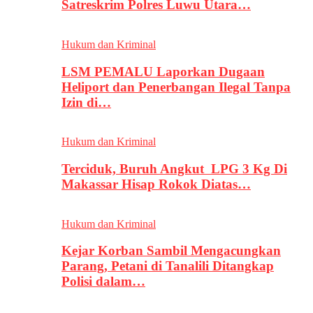
Satreskrim Polres Luwu Utara…
Hukum dan Kriminal
LSM PEMALU Laporkan Dugaan
Heliport dan Penerbangan Ilegal Tanpa
Izin di…
Hukum dan Kriminal
Terciduk, Buruh Angkut LPG 3 Kg Di
Makassar Hisap Rokok Diatas…
Hukum dan Kriminal
Kejar Korban Sambil Mengacungkan
Parang, Petani di Tanalili Ditangkap
Polisi dalam…