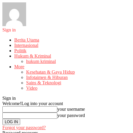
Sign in
Berita Utama
Internasional
Politik
Hukum & Kriminal
hukum kriminal
More
Kesehatan & Gaya Hidup
Infotaimen & Hiburan
Sains & Teknologi
Video
Sign in
Welcome!
Log into your account
your username
your password
Forgot your password?
Password recovery