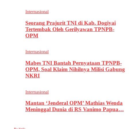
Internasional
Seorang Prajurit TNI di Kab. Dogiyai
Tertembak Oleh Gerilyawan TPNPB-
OPM
Internasional
Mabes TNI Bantah Pernyataan TPNPB-
OPM, Soal Klaim Nihilnya Milisi Gabung
NKRI
Internasional
Mantan ‘Jenderal OPM’ Mathias Wenda
Meninggal Dunia di RS Vanimo Papua…