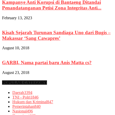
Kampanye Anti Korupsi di Bantaeng Ditandai
Penandatanganan Petisi Zona Integritas Anti...
February 13, 2023
Kisah Sejarah Turunan Sandiaga Uno dari Bugis –
Makassar ‘Sang Cawapres’
August 10, 2018
GARBI, Nama partai baru Anis Matta cs?
August 23, 2018
POPULAR CATEGORY
Daerah
3394
TNI - Polri
1846
Hukum dan Kriminal
847
Pemerintahan
840
Nasional
496