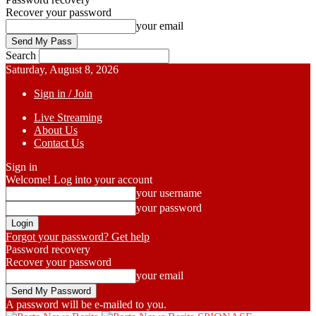
Recover your password
your email
Search
Saturday, August 8, 2026
Sign in / Join
Live Streaming
About Us
Contact Us
Sign in
Welcome! Log into your account
your username
your password
Forgot your password? Get help
Password recovery
Recover your password
your email
A password will be e-mailed to you.