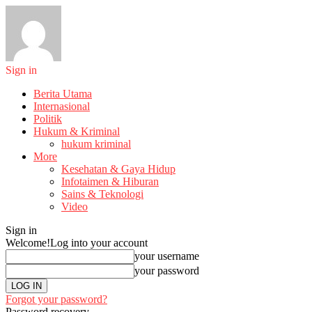
Sign in
Berita Utama
Internasional
Politik
Hukum & Kriminal
hukum kriminal
More
Kesehatan & Gaya Hidup
Infotaimen & Hiburan
Sains & Teknologi
Video
Sign in
Welcome!
Log into your account
your username
your password
Forgot your password?
Password recovery