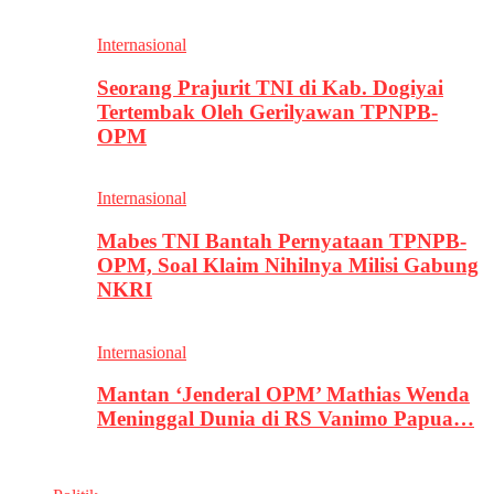
Internasional
Seorang Prajurit TNI di Kab. Dogiyai
Tertembak Oleh Gerilyawan TPNPB-
OPM
Internasional
Mabes TNI Bantah Pernyataan TPNPB-
OPM, Soal Klaim Nihilnya Milisi Gabung
NKRI
Internasional
Mantan ‘Jenderal OPM’ Mathias Wenda
Meninggal Dunia di RS Vanimo Papua…