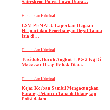
Satreskrim Polres Luwu Utara…
Hukum dan Kriminal
LSM PEMALU Laporkan Dugaan
Heliport dan Penerbangan Ilegal Tanpa
Izin di…
Hukum dan Kriminal
Terciduk, Buruh Angkut LPG 3 Kg Di
Makassar Hisap Rokok Diatas…
Hukum dan Kriminal
Kejar Korban Sambil Mengacungkan
Parang, Petani di Tanalili Ditangkap
Polisi dalam…