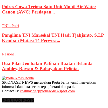
Polres Gowa Terima Satu Unit Mobil Air Water
Canon (AWC) Persiapan...
TNI - Polri
Panglima TNI Marsekal TNI Hadi Tjahjanto, S.I.P
Kembali Mutasi 14 Perwira...
Nasional
Dua Pilar Jembatan Patihan Buatan Belanda
Ambles, Rawan & Bahayakan Pelintas
SPIONASE-NEWS merupakan Porta berita yang menyajikan
informasi dan data secara tepat, berani dan pasti.
Contact us:
costumer[at]spionase-news[dot]com
POPULAR POSTS