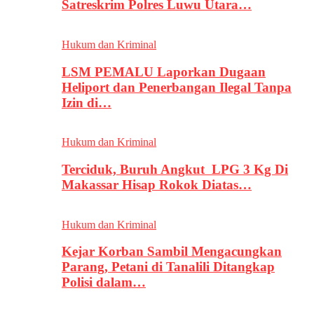
Satreskrim Polres Luwu Utara…
Hukum dan Kriminal
LSM PEMALU Laporkan Dugaan
Heliport dan Penerbangan Ilegal Tanpa
Izin di…
Hukum dan Kriminal
Terciduk, Buruh Angkut LPG 3 Kg Di
Makassar Hisap Rokok Diatas…
Hukum dan Kriminal
Kejar Korban Sambil Mengacungkan
Parang, Petani di Tanalili Ditangkap
Polisi dalam…