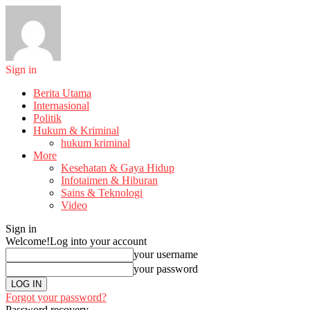
Sign in
Berita Utama
Internasional
Politik
Hukum & Kriminal
hukum kriminal
More
Kesehatan & Gaya Hidup
Infotaimen & Hiburan
Sains & Teknologi
Video
Sign in
Welcome!
Log into your account
your username
your password
Forgot your password?
Password recovery