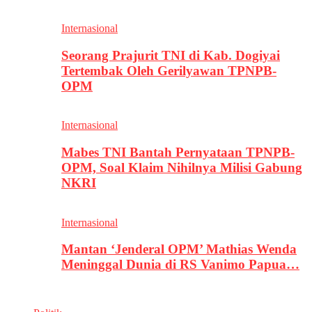
Internasional
Seorang Prajurit TNI di Kab. Dogiyai
Tertembak Oleh Gerilyawan TPNPB-
OPM
Internasional
Mabes TNI Bantah Pernyataan TPNPB-
OPM, Soal Klaim Nihilnya Milisi Gabung
NKRI
Internasional
Mantan ‘Jenderal OPM’ Mathias Wenda
Meninggal Dunia di RS Vanimo Papua…