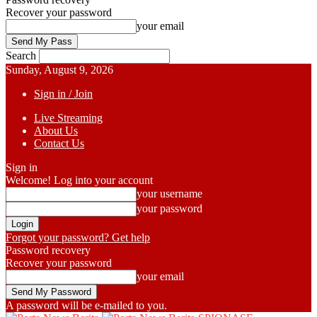
Recover your password
your email
Search
Sunday, August 9, 2026
Sign in / Join
Live Streaming
About Us
Contact Us
Sign in
Welcome! Log into your account
your username
your password
Forgot your password? Get help
Password recovery
Recover your password
your email
A password will be e-mailed to you.