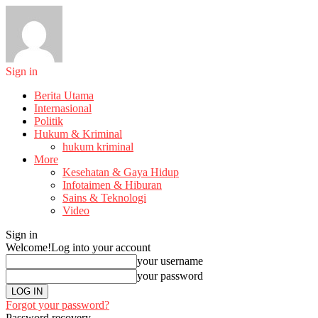
Sign in
Berita Utama
Internasional
Politik
Hukum & Kriminal
hukum kriminal
More
Kesehatan & Gaya Hidup
Infotaimen & Hiburan
Sains & Teknologi
Video
Sign in
Welcome!
Log into your account
your username
your password
Forgot your password?
Password recovery