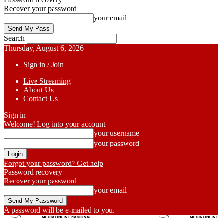
Recover your password
your email
Search
Thursday, August 6, 2026
Sign in / Join
Live Streaming
About Us
Contact Us
Sign in
Welcome! Log into your account
your username
your password
Forgot your password? Get help
Password recovery
Recover your password
your email
A password will be e-mailed to you.