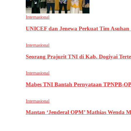
Internasional
UNICEF dan Jenewa Perkuat Tim Asuhan G
Internasional
Seorang Prajurit TNI di Kab. Dogiyai T
Internasional
Mabes TNI Bantah Pernyataan TPNPB-OPM
Internasional
Mantan ‘Jenderal OPM’ Mathias Wenda M