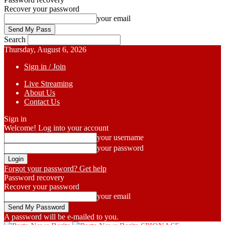
Recover your password
your email
Search
Thursday, August 6, 2026
Sign in / Join
Live Streaming
About Us
Contact Us
Sign in
Welcome! Log into your account
your username
your password
Forgot your password? Get help
Password recovery
Recover your password
your email
A password will be e-mailed to you.