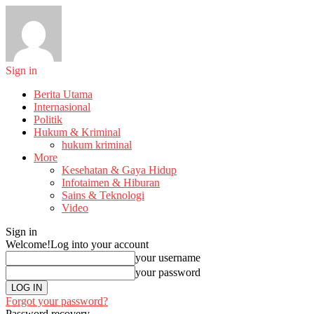
Sign in
Berita Utama
Internasional
Politik
Hukum & Kriminal
hukum kriminal
More
Kesehatan & Gaya Hidup
Infotaimen & Hiburan
Sains & Teknologi
Video
Sign in
Welcome!
Log into your account
your username
your password
Forgot your password?
Password recovery