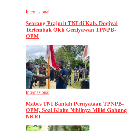
Internasional
Seorang Prajurit TNI di Kab. Dogiyai
Tertembak Oleh Gerilyawan TPNPB-
OPM
Internasional
Mabes TNI Bantah Pernyataan TPNPB-
OPM, Soal Klaim Nihilnya Milisi Gabung
NKRI