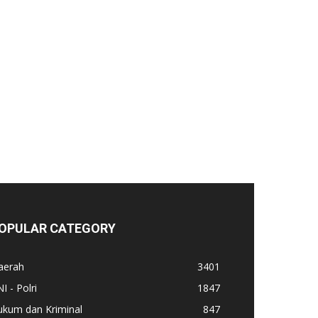
OPULAR CATEGORY
aerah
3401
I - Polri
1847
ukum dan Kriminal
847