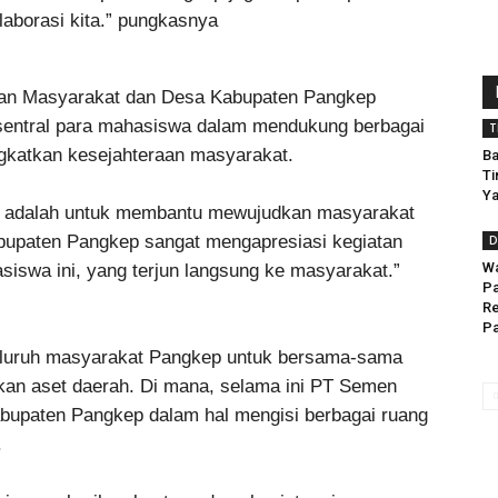
laborasi kita.” pungkasnya
aan Masyarakat dan Desa Kabupaten Pangkep
sentral para mahasiswa dalam mendukung berbagai
T
gkatkan kesejahteraan masyarakat.
Ba
Ti
Ya
ini adalah untuk membantu mewujudkan masyarakat
bupaten Pangkep sangat mengapresiasi kegiatan
D
Wa
siswa ini, yang terjun langsung ke masyarakat.”
Pa
Re
Pa
eluruh masyarakat Pangkep untuk bersama-sama
n aset daerah. Di mana, selama ini PT Semen
upaten Pangkep dalam hal mengisi berbagai ruang
.