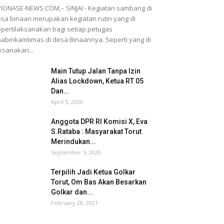
IONASE-NEWS.COM,– SINJAI - Kegiatan sambang di
sa binaan merupakan kegiatan rutin yang di
pertilaksanakan bagi setiap petugas
abinkamtimas di desa Binaannya. Seperti yang di
ksanakan...
Main Tutup Jalan Tanpa Izin
Alias Lockdown, Ketua RT 05
Dan...
April 5, 2020
Anggota DPR RI Komisi X, Eva
S.Rataba : Masyarakat Torut
Merindukan...
September 5, 2020
Terpilih Jadi Ketua Golkar
Torut, Om Bas Akan Besarkan
Golkar dan...
February 28, 2021