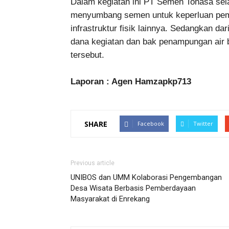
Dalam kegiatan ini PT Semen Tonasa sel
menyumbang semen untuk keperluan pem
infrastruktur fisik lainnya. Sedangkan 
dana kegiatan dan bak penampungan air 
tersebut.
Laporan : Agen Hamzapkp713
SHARE
Facebook
Twitter
Previous article
UNIBOS dan UMM Kolaborasi Pengembangan
Desa Wisata Berbasis Pemberdayaan
Masyarakat di Enrekang