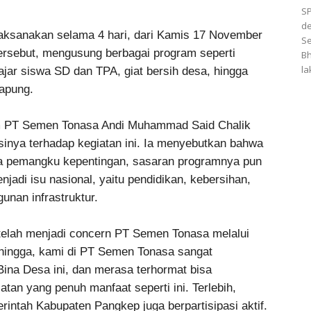
SP
de
laksanakan selama 4 hari, dari Kamis 17 November
Se
rsebut, mengusung berbagai program seperti
Bh
la
ajar siswa SD dan TPA, giat bersih desa, hingga
apung.
 PT Semen Tonasa Andi Muhammad Said Chalik
nya terhadap kegiatan ini. Ia menyebutkan bahwa
ara pemangku kepentingan, sasaran programnya pun
adi isu nasional, yaitu pendidikan, kebersihan,
nan infrastruktur.
a telah menjadi concern PT Semen Tonasa melalui
hingga, kami di PT Semen Tonasa sangat
ina Desa ini, dan merasa terhormat bisa
iatan yang penuh manfaat seperti ini. Terlebih,
intah Kabupaten Pangkep juga berpartisipasi aktif.