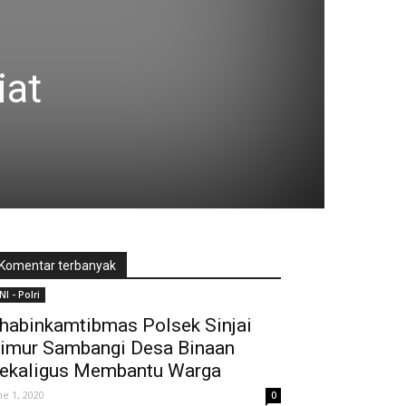
iat
Komentar terbanyak
NI - Polri
habinkamtibmas Polsek Sinjai
imur Sambangi Desa Binaan
ekaligus Membantu Warga
ne 1, 2020
0