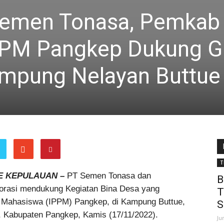
Semen Tonasa, Pemkab
PPM Pangkep Dukung G
ampung Nelayan Buttue
T
E KEPULAUAN –
PT Semen Tonasa dan
B
orasi mendukung Kegiatan Bina Desa yang
T
an Mahasiswa (IPPM) Pangkep, di Kampung Buttue,
S
Kabupaten Pangkep, Kamis (17/11/2022).
Ju