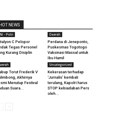
HOT NEWS
NI - Polri
Daerah
talyon C Pelopor
Perdana di Jeneponto,
ndak Tegas Personel
Puskesmas Togotogo
ng Kurang Disiplin
Vaksinasi Massal untuk
Ibu Hamil
aerah
Uncategorized
bup Torut Frederik V
Kekerasan terhadap
limbong, Akhirnya
‘Jurnalis’ kembali
smi Menutup Festival
terulang, Kapolri harus
duan Suara...
STOP kebiadaban Pers
oleh...