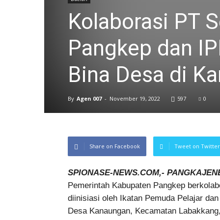
Kolaborasi PT 
Pangkep dan I
Bina Desa di K
By
Agen 007
-
November 19, 2022
597
0
Share on Facebook
Tweet on Twitter
SPIONASE-NEWS.COM,- PANGKAJEN
Pemerintah Kabupaten Pangkep berkolab
diinisiasi oleh Ikatan Pemuda Pelajar d
Desa Kanaungan, Kecamatan Labakkang, 