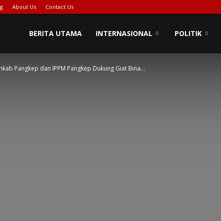
ng
About Us
Contact Us
BERITA UTAMA
INTERNASIONAL
POLITIK
kab Pangkep dan IPPM Pangkep Dukung Giat Bina...