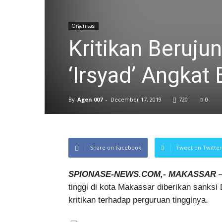
Organisasi
Kritikan Beruju
‘Irsyad’ Angkat 
By
Agen 007
-
December 17, 2019
720
0
Share on Facebook
Tweet on Twitter
SPIONASE-NEWS.COM,- MAKASSAR
–
tinggi di kota Makassar diberikan sank
kritikan terhadap perguruan tingginya.