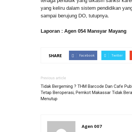
tenaga pendidik yang dikasih sanksi kare
yang keliru dalam sistem pendidikan yang 
sampai berujung DO, tutupnya.
Laporan : Agen 054 Mansyar Mayang
SHARE
Facebook
Twitter
Previous article
Tidak Bergeming ? THM Barcode Dan Cafe Publ
Tetap Beroperasi, Pemkot Makassar Tidak Bera
Menutup
Agen 007