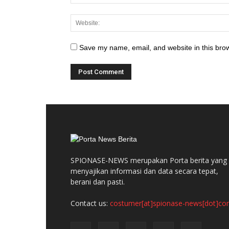
Save my name, email, and website in this brow
SPIONASE-NEWS merupakan Porta berita yang
menyajikan informasi dan data secara tepat,
berani dan pasti.
Contact us:
costumer[at]spionase-news[dot]c