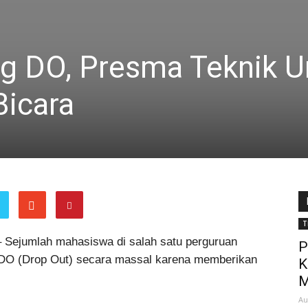
ng DO, Presma Teknik U
Bicara
T
 Sejumlah mahasiswa di salah satu perguruan
P
si DO (Drop Out) secara massal karena memberikan
K
M
Au