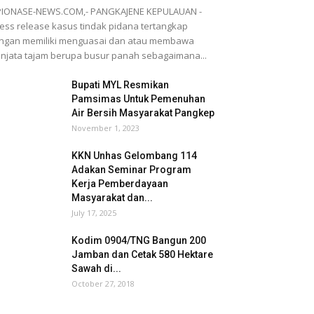
PIONASE-NEWS.COM,- PANGKAJENE KEPULAUAN -
ess release kasus tindak pidana tertangkap
ngan memiliki menguasai dan atau membawa
njata tajam berupa busur panah sebagaimana...
Bupati MYL Resmikan
Pamsimas Untuk Pemenuhan
Air Bersih Masyarakat Pangkep
November 1, 2023
KKN Unhas Gelombang 114
Adakan Seminar Program
Kerja Pemberdayaan
Masyarakat dan...
July 17, 2025
Kodim 0904/TNG Bangun 200
Jamban dan Cetak 580 Hektare
Sawah di...
October 27, 2018