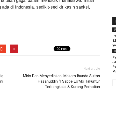
na telah gagal dalam mendidik mahasiswa. Inilah
ada di Indonesia, sedikit-sedikit kasih sanksi,
U
Ir
12
ya
H
Pe
Ja
P
Next article
Ma
iq
Miris Dan Menyedihkan, Makam Ibunda Sultan
ni
Hasanuddin “I Sabbe Lo’Mo Takuntu”
Terbengkalai & Kurang Perhatian