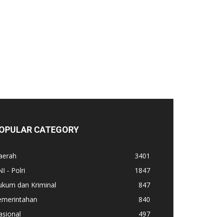
OPULAR CATEGORY
aerah
3401
I - Polri
1847
ukum dan Kriminal
847
emerintahan
840
asional
497