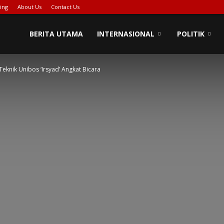
ing
About Us
Contact Us
BERITA UTAMA
INTERNASIONAL
POLITIK
Teknik Unibos ‘Irsyad’ Angkat Bicara