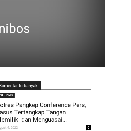
nibos
Komentar terbanyak
NI - Polri
olres Pangkep Conference Pers,
asus Tertangkap Tangan
emiliki dan Menguasai...
gust 4, 2022
0