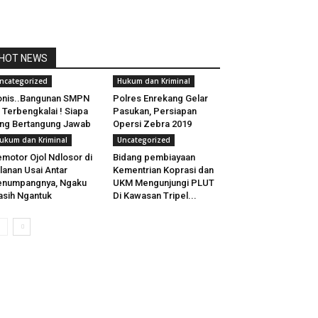
HOT NEWS
ncategorized
Hukum dan Kriminal
onis..Bangunan SMPN
Polres Enrekang Gelar
 Terbengkalai ! Siapa
Pasukan, Persiapan
ng Bertangung Jawab
Opersi Zebra 2019
ukum dan Kriminal
Uncategorized
motor Ojol Ndlosor di
Bidang pembiayaan
lanan Usai Antar
Kementrian Koprasi dan
enumpangnya, Ngaku
UKM Mengunjungi PLUT
sih Ngantuk
Di Kawasan Tripel...