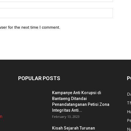
ser for the next time I comment.
POPULAR POSTS
P
Kampanye Anti Korupsi di
D
Bantaeng Ditandai
TN
Penandatanganan Petisi Zona
Integritas Anti...
H
om
February 13, 2023
P
Kisah Sejarah Turunan
N