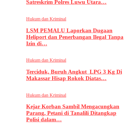
Satreskrim Polres Luwu Utara…
Hukum dan Kriminal
LSM PEMALU Laporkan Dugaan
Heliport dan Penerbangan Ilegal Tanpa
Izin di…
Hukum dan Kriminal
Terciduk, Buruh Angkut LPG 3 Kg Di
Makassar Hisap Rokok Diatas…
Hukum dan Kriminal
Kejar Korban Sambil Mengacungkan
Parang, Petani di Tanalili Ditangkap
Polisi dalam…