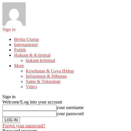
Sign in
Berita Utama
Internasional
Politik
Hukum & Kriminal
hukum kriminal
More
Kesehatan & Gaya Hidup
Infotaimen & Hiburan
Sains & Teknologi
Video
Sign in
Welcome!
Log into your account
your username
your password
Forgot your password?
Password recovery