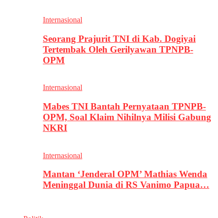
Internasional
Seorang Prajurit TNI di Kab. Dogiyai
Tertembak Oleh Gerilyawan TPNPB-
OPM
Internasional
Mabes TNI Bantah Pernyataan TPNPB-
OPM, Soal Klaim Nihilnya Milisi Gabung
NKRI
Internasional
Mantan ‘Jenderal OPM’ Mathias Wenda
Meninggal Dunia di RS Vanimo Papua…