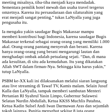
meeting misalnya, tiba-tiba menjadi kaya mendadak.
Sementara pemilik hotel mewah dan usaha travel tergerus
omzetnya. Karena itu persaudaraan dan silaturahim yang
erat menjadi sangat penting,” tukas LaNyalla yang juga
pengusaha itu.
Ia mengaku yakin saudagar Bugis Makassar mampu
memberi kontribusi bagi Indonesia, karena saudagar Bugis
Makassar terkenal sebagai orang-orang yang memiliki 1.000
akal. Orang-orang pantang menyerah dan berani. Karena
hanya orang-orang yang berani mengarungi lautan dan
menghadapi ombak adalah petualang sejati. “Dan, di mana
ada kesulitan, di situ ada kemudahan. Itu yang dikatakan
Allah SWT dalam firman-Nya. Sehingga kita harus yakin,”
tutup LaNyalla.
PSBM ke-XX kali ini dilaksanakan melalui siaran langsung
atau live streaming di Tawaf TV, Kamis malam. Selain Jusuf
Kalla dan LaNyalla, tampak memberi sambutan Menteri
Pertanian RI Syahrul Yasin Limpo, Gubernur Sulawesi
Selatan Nurdin Abdullah, Ketua KKSS Muchlis Patahna,
Ketua Kadin Sulsel Andi Iwan Darmawan Aras dan sejumlah
tokoh lainnya. Panitia menyebut sekitar 8 juta orang