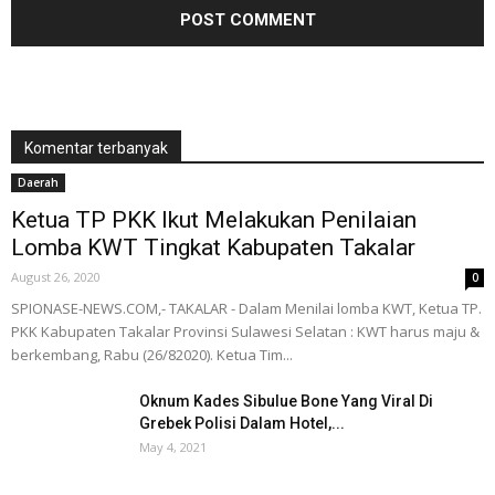
Komentar terbanyak
Daerah
Ketua TP PKK Ikut Melakukan Penilaian
Lomba KWT Tingkat Kabupaten Takalar
August 26, 2020
0
SPIONASE-NEWS.COM,- TAKALAR - Dalam Menilai lomba KWT, Ketua TP.
PKK Kabupaten Takalar Provinsi Sulawesi Selatan : KWT harus maju &
berkembang, Rabu (26/82020). Ketua Tim...
Oknum Kades Sibulue Bone Yang Viral Di
Grebek Polisi Dalam Hotel,...
May 4, 2021