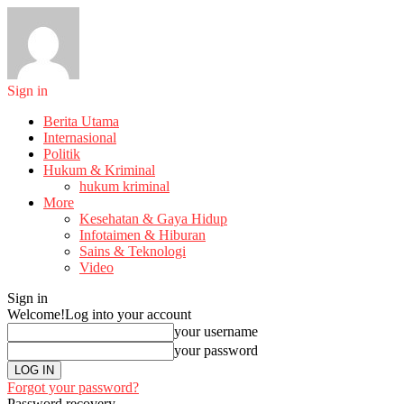
Sign in
Berita Utama
Internasional
Politik
Hukum & Kriminal
hukum kriminal
More
Kesehatan & Gaya Hidup
Infotaimen & Hiburan
Sains & Teknologi
Video
Sign in
Welcome!
Log into your account
your username
your password
Forgot your password?
Password recovery