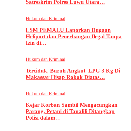
Satreskrim Polres Luwu Utara…
Hukum dan Kriminal
LSM PEMALU Laporkan Dugaan
Heliport dan Penerbangan Ilegal Tanpa
Izin di…
Hukum dan Kriminal
Terciduk, Buruh Angkut LPG 3 Kg Di
Makassar Hisap Rokok Diatas…
Hukum dan Kriminal
Kejar Korban Sambil Mengacungkan
Parang, Petani di Tanalili Ditangkap
Polisi dalam…