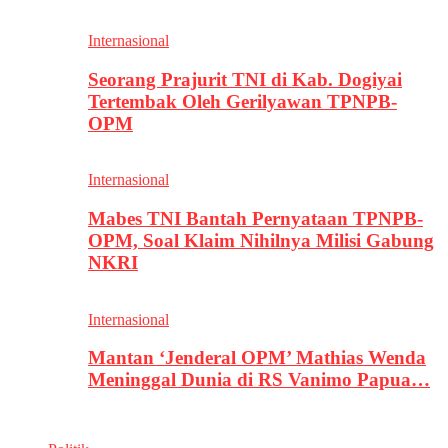
Internasional
Seorang Prajurit TNI di Kab. Dogiyai
Tertembak Oleh Gerilyawan TPNPB-
OPM
Internasional
Mabes TNI Bantah Pernyataan TPNPB-
OPM, Soal Klaim Nihilnya Milisi Gabung
NKRI
Internasional
Mantan ‘Jenderal OPM’ Mathias Wenda
Meninggal Dunia di RS Vanimo Papua…