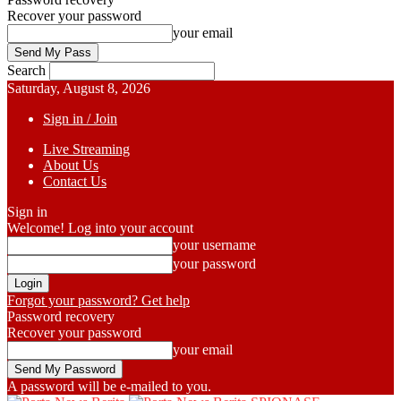
Recover your password
your email
Search
Saturday, August 8, 2026
Sign in / Join
Live Streaming
About Us
Contact Us
Sign in
Welcome! Log into your account
your username
your password
Forgot your password? Get help
Password recovery
Recover your password
your email
A password will be e-mailed to you.