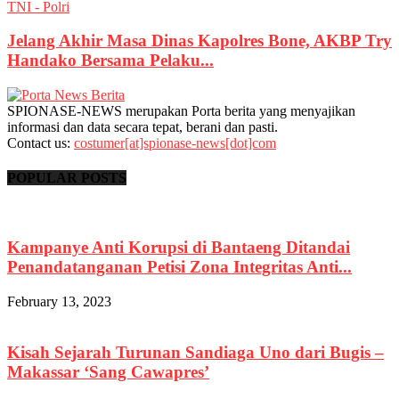
TNI - Polri
Jelang Akhir Masa Dinas Kapolres Bone, AKBP Try
Handako Bersama Pelaku...
SPIONASE-NEWS merupakan Porta berita yang menyajikan
informasi dan data secara tepat, berani dan pasti.
Contact us:
costumer[at]spionase-news[dot]com
POPULAR POSTS
Kampanye Anti Korupsi di Bantaeng Ditandai
Penandatanganan Petisi Zona Integritas Anti...
February 13, 2023
Kisah Sejarah Turunan Sandiaga Uno dari Bugis –
Makassar ‘Sang Cawapres’