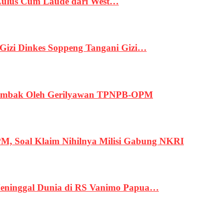
 Lulus Cum Laude dari West…
izi Dinkes Soppeng Tangani Gizi…
ertembak Oleh Gerilyawan TPNPB-OPM
, Soal Klaim Nihilnya Milisi Gabung NKRI
eninggal Dunia di RS Vanimo Papua…