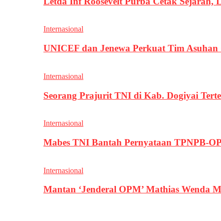
Letda Inf Roosevelt Purba Cetak Sejarah,
Internasional
UNICEF dan Jenewa Perkuat Tim Asuhan G
Internasional
Seorang Prajurit TNI di Kab. Dogiyai T
Internasional
Mabes TNI Bantah Pernyataan TPNPB-OPM
Internasional
Mantan ‘Jenderal OPM’ Mathias Wenda M