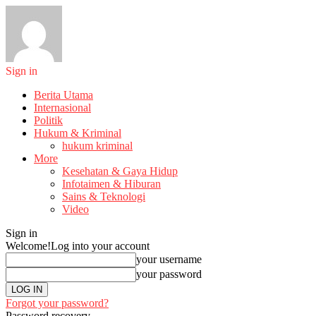
Sign in
Berita Utama
Internasional
Politik
Hukum & Kriminal
hukum kriminal
More
Kesehatan & Gaya Hidup
Infotaimen & Hiburan
Sains & Teknologi
Video
Sign in
Welcome!
Log into your account
your username
your password
Forgot your password?
Password recovery