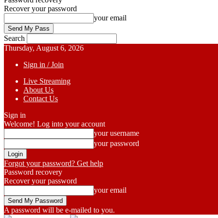
Recover your password
your email
Search
Thursday, August 6, 2026
Sign in / Join
Live Streaming
About Us
Contact Us
Sign in
Welcome! Log into your account
your username
your password
Forgot your password? Get help
Password recovery
Recover your password
your email
A password will be e-mailed to you.