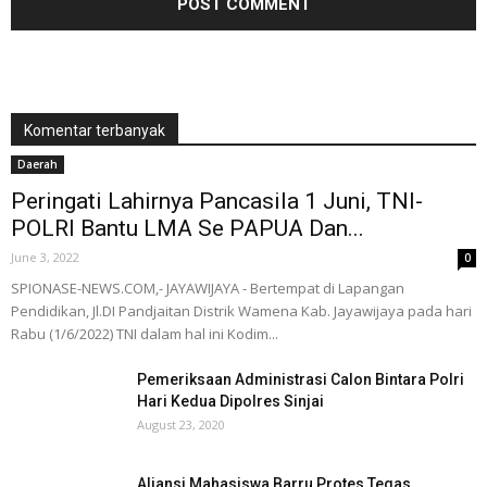
Komentar terbanyak
Daerah
Peringati Lahirnya Pancasila 1 Juni, TNI-
POLRI Bantu LMA Se PAPUA Dan...
June 3, 2022
0
SPIONASE-NEWS.COM,- JAYAWIJAYA - Bertempat di Lapangan
Pendidikan, Jl.DI Pandjaitan Distrik Wamena Kab. Jayawijaya pada hari
Rabu (1/6/2022) TNI dalam hal ini Kodim...
Pemeriksaan Administrasi Calon Bintara Polri
Hari Kedua Dipolres Sinjai
August 23, 2020
Aliansi Mahasiswa Barru Protes Tegas