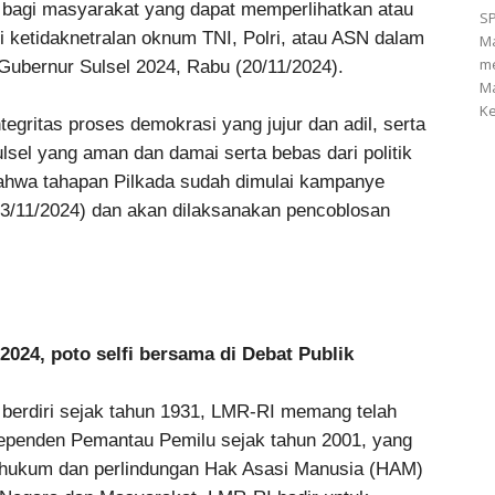
h bagi masyarakat yang dapat memperlihatkan atau
SP
i ketidaknetralan oknum TNI, Polri, atau ASN dalam
M
me
Gubernur Sulsel 2024, Rabu (20/11/2024).
Ma
Ke
egritas proses demokrasi yang jujur dan adil, serta
lsel yang aman dan damai serta bebas dari politik
bahwa tahapan Pilkada sudah dimulai kampanye
23/11/2024) dan akan dilaksanakan pencoblosan
2024, poto selfi bersama di Debat Publik
 berdiri sejak tahun 1931, LMR-RI memang telah
dependen Pemantau Pemilu sejak tahun 2001, yang
 hukum dan perlindungan Hak Asasi Manusia (HAM)