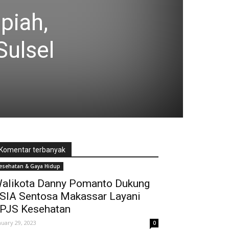
piah,
Sulsel
Komentar terbanyak
esehatan & Gaya Hidup
alikota Danny Pomanto Dukung
SIA Sentosa Makassar Layani
PJS Kesehatan
nuary 29, 2023
0