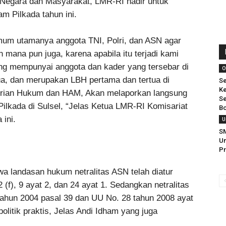
Negara dan Masyarakat, LMR-RI hadir untuk
am Pilkada tahun ini.
m utamanya anggota TNI, Polri, dan ASN agar
 mana pun juga, karena apabila itu terjadi kami
ng mempunyai anggota dan kader yang tersebar di
O
ua, dan merupakan LBH pertama dan tertua di
S
Ke
nterian Hukum dan HAM, Akan melaporkan langsung
Se
lkada di Sulsel, “Jelas Ketua LMR-RI Komisariat
Bo
 ini.
U
SM
Um
Pr
wa landasan hukum netralitas ASN telah diatur
(f), 9 ayat 2, dan 24 ayat 1. Sedangkan netralitas
tahun 2004 pasal 39 dan UU No. 28 tahun 2008 ayat
olitik praktis, Jelas Andi Idham yang juga