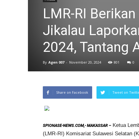
LMR-RI Berikan
Jikalau Laporka
2024, Tantang A
By
Agen 007
-
November 20, 2024
801
0
Share on Facebook
Tweet on Twitt
Ketua Lemba
SPIONASE-NEWS.COM,- MAKASSAR –
(LMR-RI) Komisariat Sulawesi Selatan (K