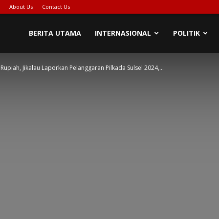
About Us
Contact Us
PIONASE-
BERITA UTAMA
INTERNASIONAL
POLITIK
Rupiah, Jikalau Laporkan Pelanggaran Pilkada Sulsel 2024,...
EWS[DOT]COM