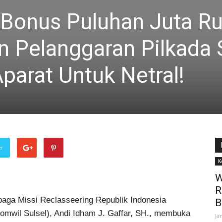
 Bonus Puluhan Juta Ru
n Pelanggaran Pilkada 
parat Untuk Netral!
er
K
W
R
ga Missi Reclasseering Republik Indonesia
B
omwil Sulsel), Andi Idham J. Gaffar, SH., membuka
Ja