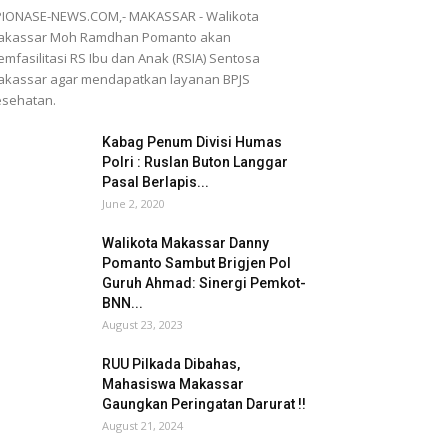
IONASE-NEWS.COM,- MAKASSAR - Walikota
akassar Moh Ramdhan Pomanto akan
mfasilitasi RS Ibu dan Anak (RSIA) Sentosa
kassar agar mendapatkan layanan BPJS
sehatan.
Kabag Penum Divisi Humas
Polri : Ruslan Buton Langgar
Pasal Berlapis...
June 2, 2020
Walikota Makassar Danny
Pomanto Sambut Brigjen Pol
Guruh Ahmad: Sinergi Pemkot-
BNN...
August 23, 2023
RUU Pilkada Dibahas,
Mahasiswa Makassar
Gaungkan Peringatan Darurat !!
August 21, 2024