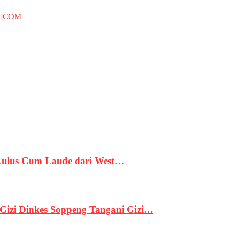
T]COM
 Lulus Cum Laude dari West…
izi Dinkes Soppeng Tangani Gizi…