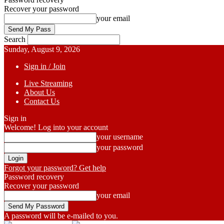
Recover your password
your email
Search
Sunday, August 9, 2026
Sign in / Join
Live Streaming
About Us
Contact Us
Sign in
Welcome! Log into your account
your username
your password
Forgot your password? Get help
Password recovery
Recover your password
your email
A password will be e-mailed to you.