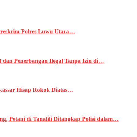
treskrim Polres Luwu Utara…
an Penerbangan Ilegal Tanpa Izin di…
kassar Hisap Rokok Diatas…
, Petani di Tanalili Ditangkap Polisi dalam…