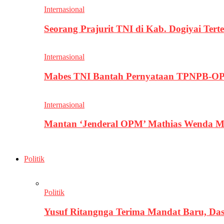
Internasional
Seorang Prajurit TNI di Kab. Dogiyai T
Internasional
Mabes TNI Bantah Pernyataan TPNPB-OPM
Internasional
Mantan ‘Jenderal OPM’ Mathias Wenda M
Politik
Politik
Yusuf Ritangnga Terima Mandat Baru, D