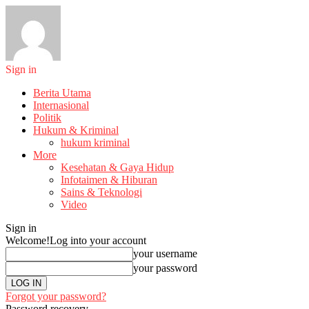
Sign in
Berita Utama
Internasional
Politik
Hukum & Kriminal
hukum kriminal
More
Kesehatan & Gaya Hidup
Infotaimen & Hiburan
Sains & Teknologi
Video
Sign in
Welcome!
Log into your account
your username
your password
Forgot your password?
Password recovery