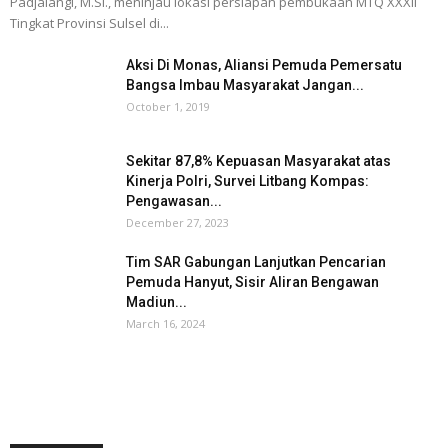
Padjalangi, M.Si., meninjau lokasi persiapan pembukaan MTQ XXXII
Tingkat Provinsi Sulsel di...
Aksi Di Monas, Aliansi Pemuda Pemersatu
Bangsa Imbau Masyarakat Jangan...
October 1, 2019
Sekitar 87,8% Kepuasan Masyarakat atas
Kinerja Polri, Survei Litbang Kompas:
Pengawasan...
December 27, 2023
Tim SAR Gabungan Lanjutkan Pencarian
Pemuda Hanyut, Sisir Aliran Bengawan
Madiun...
March 16, 2024