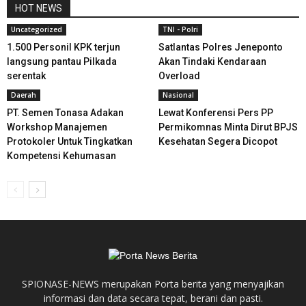
HOT NEWS
Uncategorized
TNI - Polri
1.500 Personil KPK terjun
Satlantas Polres Jeneponto
langsung pantau Pilkada
Akan Tindaki Kendaraan
serentak
Overload
Daerah
Nasional
PT. Semen Tonasa Adakan
Lewat Konferensi Pers PP
Workshop Manajemen
Permikomnas Minta Dirut BPJS
Protokoler Untuk Tingkatkan
Kesehatan Segera Dicopot
Kompetensi Kehumasan
SPIONASE-NEWS merupakan Porta berita yang menyajikan
informasi dan data secara tepat, berani dan pasti.