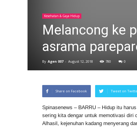
Kesehatan & Gaya Hidup
Melancong ke p
asrama parepar
By
Agen 007
-
August 12, 2018
780
0
Share on Facebook
Tweet on Twitt
Spinasenews – BARRU – Hidup itu harus s
sering kita dengar untuk memotivasi diri 
Alhasil, kejenuhan kadang menyerang dan 