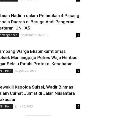
ibuan Hadirin dalam Pelantikan 4 Pasang
epala Daerah di Baruga Andi Pangeran
ettarani UNHAS
September 26, 2018
ncategorized
0
ambang Warga Bhabinkamtibmas
olsek Maniangpajo Polres Wajo Himbau
gar Selalu Patuhi Protokol Kesehatan
August 27, 2021
NI - Polri
0
ewakili Kapolda Sulsel, Wadir Binmas
alam Curhat Jum’at di Jalan Nusantara
akassar
June 25, 2023
NI - Polri
0