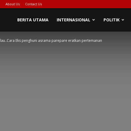
About Us
Contact Us
BERITA UTAMA
INTERNASIONAL
POLITIK
lau..Cara Eks penghuni asrama parepare eratkan pertemanan