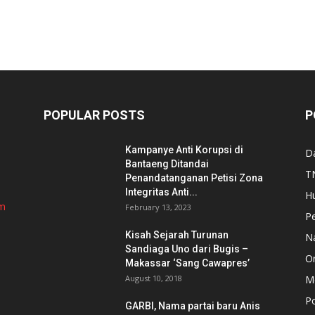
POPULAR POSTS
P
Kampanye Anti Korupsi di
D
Bantaeng Ditandai
TN
Penandatanganan Petisi Zona
Integritas Anti...
H
om
February 13, 2023
P
Kisah Sejarah Turunan
N
Sandiaga Uno dari Bugis –
Or
Makassar ‘Sang Cawapres’
August 10, 2018
Me
Po
GARBI, Nama partai baru Anis