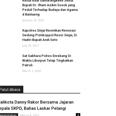
Ketua Adat Gantarangkeke Sebut
Bupati Dr. Ilham Azikin Sosok yang
Peduli Terhadap Budaya dan Agama
d Bantaeng
January 22, 2023
Kapolres Sinjai Resmikan Renovasi
Gedung Primkoppol Resor Sinjai, Di
Hadiri Bupati Andi Seto
July 29, 2021
Sat Sabhara Polres Enrekang Di
Waktu Liburpun Tetap Tingkatkan
Patroli
March 1, 2020
Patut dibaca
alikota Danny Rakor Bersama Jajaran
epala SKPD, Bahas Laskar Pelangi
March 8, 2022
emerintahan
0