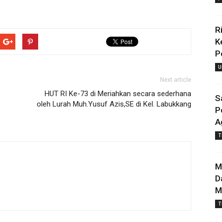
R
K
P
U
Next article
HUT RI Ke-73 di Meriahkan secara sederhana
S
oleh Lurah Muh.Yusuf Azis,SE di Kel. Labukkang
P
A
T
M
D
M
T