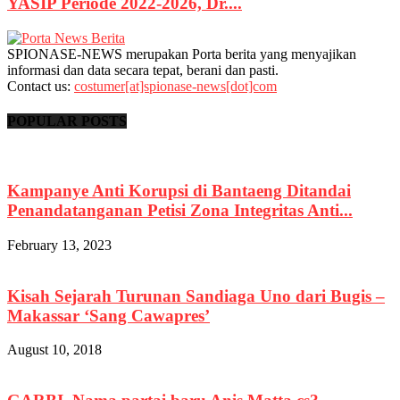
YASIP Periode 2022-2026, Dr....
SPIONASE-NEWS merupakan Porta berita yang menyajikan
informasi dan data secara tepat, berani dan pasti.
Contact us:
costumer[at]spionase-news[dot]com
POPULAR POSTS
Kampanye Anti Korupsi di Bantaeng Ditandai
Penandatanganan Petisi Zona Integritas Anti...
February 13, 2023
Kisah Sejarah Turunan Sandiaga Uno dari Bugis –
Makassar ‘Sang Cawapres’
August 10, 2018