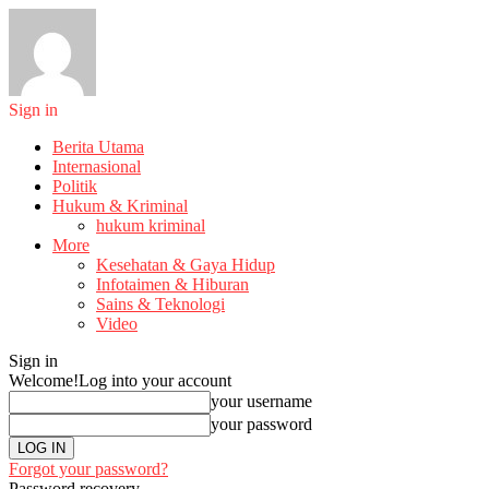
Sign in
Berita Utama
Internasional
Politik
Hukum & Kriminal
hukum kriminal
More
Kesehatan & Gaya Hidup
Infotaimen & Hiburan
Sains & Teknologi
Video
Sign in
Welcome!
Log into your account
your username
your password
Forgot your password?
Password recovery