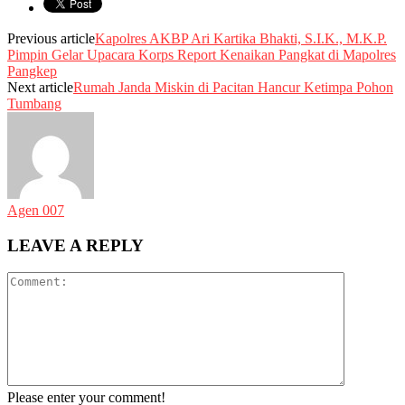
Previous article
Kapolres AKBP Ari Kartika Bhakti, S.I.K., M.K.P.
Pimpin Gelar Upacara Korps Report Kenaikan Pangkat di Mapolres
Pangkep
Next article
Rumah Janda Miskin di Pacitan Hancur Ketimpa Pohon
Tumbang
Agen 007
LEAVE A REPLY
Please enter your comment!