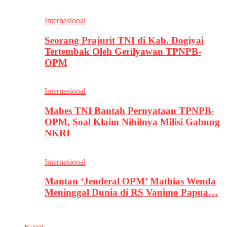
Internasional
Seorang Prajurit TNI di Kab. Dogiyai
Tertembak Oleh Gerilyawan TPNPB-
OPM
Internasional
Mabes TNI Bantah Pernyataan TPNPB-
OPM, Soal Klaim Nihilnya Milisi Gabung
NKRI
Internasional
Mantan ‘Jenderal OPM’ Mathias Wenda
Meninggal Dunia di RS Vanimo Papua…