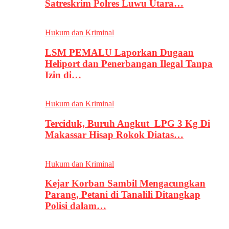
Satreskrim Polres Luwu Utara…
Hukum dan Kriminal
LSM PEMALU Laporkan Dugaan
Heliport dan Penerbangan Ilegal Tanpa
Izin di…
Hukum dan Kriminal
Terciduk, Buruh Angkut LPG 3 Kg Di
Makassar Hisap Rokok Diatas…
Hukum dan Kriminal
Kejar Korban Sambil Mengacungkan
Parang, Petani di Tanalili Ditangkap
Polisi dalam…