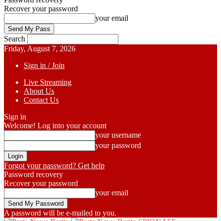
Recover your password
your email
Search
Friday, August 7, 2026
Sign in / Join
Live Streaming
About Us
Contact Us
Sign in
Welcome! Log into your account
your username
your password
Forgot your password? Get help
Password recovery
Recover your password
your email
A password will be e-mailed to you.