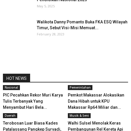
May 5, 2025
Walikota Danny Pomanto Buka FKA ESQ Wilayah
Timur, Sebut Visi-Misi Memuat...
February 28, 2023
HOT NEWS
Nasional
Pemerintahan
PIC Pecahkan Rekor Muri Karya
Pemkot Makassar Alokasikan
Tulis Terbanyak Yang
Dana Hibah untuk KPU
Menyambut Hari Bela...
Makassar Rp64 Miliar dan...
Daerah
Musik & Seni
Terobosan Luar Biasa Kades
Walhi Sulsel Menolak Keras
Patalassang Pangkep Suryadi,
Pembangunan Rel Kereta Api