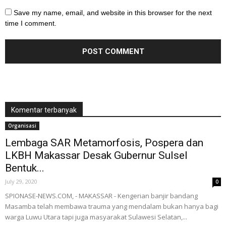
Save my name, email, and website in this browser for the next
time I comment.
Komentar terbanyak
Organisasi
Lembaga SAR Metamorfosis, Pospera dan
LKBH Makassar Desak Gubernur Sulsel
Bentuk...
July 29, 2020
0
SPIONASE-NEWS.COM, - MAKASSAR - Kengerian banjir bandang
Masamba telah membawa trauma yang mendalam bukan hanya bagi
warga Luwu Utara tapi juga masyarakat Sulawesi Selatan,...