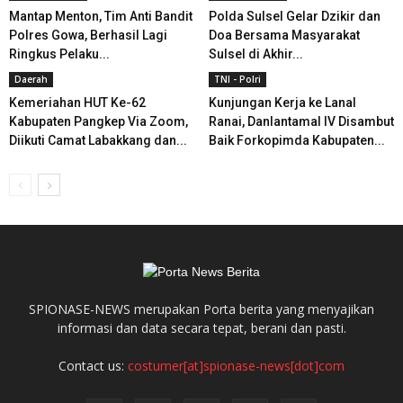
Mantap Menton, Tim Anti Bandit
Polda Sulsel Gelar Dzikir dan
Polres Gowa, Berhasil Lagi
Doa Bersama Masyarakat
Ringkus Pelaku...
Sulsel di Akhir...
Daerah
TNI - Polri
Kemeriahan HUT Ke-62
Kunjungan Kerja ke Lanal
Kabupaten Pangkep Via Zoom,
Ranai, Danlantamal IV Disambut
Diikuti Camat Labakkang dan...
Baik Forkopimda Kabupaten...
SPIONASE-NEWS merupakan Porta berita yang menyajikan
informasi dan data secara tepat, berani dan pasti.
Contact us:
costumer[at]spionase-news[dot]com