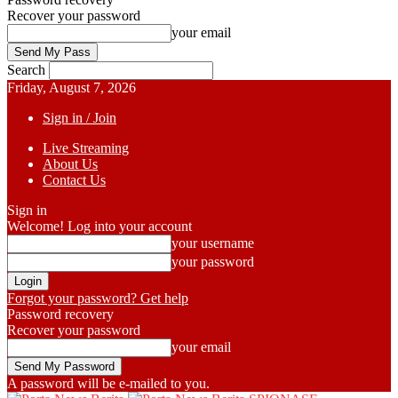
Recover your password
your email
Search
Friday, August 7, 2026
Sign in / Join
Live Streaming
About Us
Contact Us
Sign in
Welcome! Log into your account
your username
your password
Forgot your password? Get help
Password recovery
Recover your password
your email
A password will be e-mailed to you.