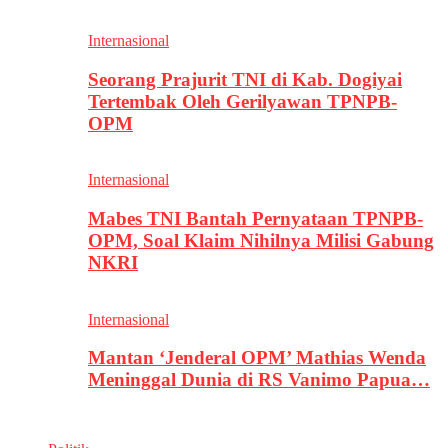
Internasional
Seorang Prajurit TNI di Kab. Dogiyai
Tertembak Oleh Gerilyawan TPNPB-
OPM
Internasional
Mabes TNI Bantah Pernyataan TPNPB-
OPM, Soal Klaim Nihilnya Milisi Gabung
NKRI
Internasional
Mantan ‘Jenderal OPM’ Mathias Wenda
Meninggal Dunia di RS Vanimo Papua…