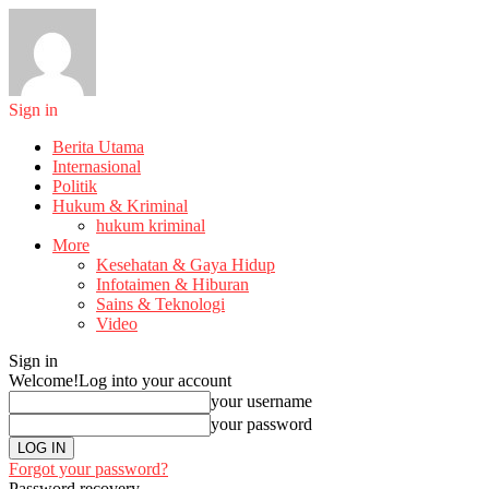
Sign in
Berita Utama
Internasional
Politik
Hukum & Kriminal
hukum kriminal
More
Kesehatan & Gaya Hidup
Infotaimen & Hiburan
Sains & Teknologi
Video
Sign in
Welcome!
Log into your account
your username
your password
Forgot your password?
Password recovery