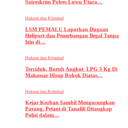
Satreskrim Polres Luwu Utara…
Hukum dan Kriminal
LSM PEMALU Laporkan Dugaan
Heliport dan Penerbangan Ilegal Tanpa
Izin di…
Hukum dan Kriminal
Terciduk, Buruh Angkut LPG 3 Kg Di
Makassar Hisap Rokok Diatas…
Hukum dan Kriminal
Kejar Korban Sambil Mengacungkan
Parang, Petani di Tanalili Ditangkap
Polisi dalam…