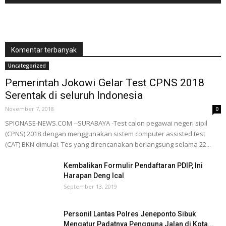
Komentar terbanyak
Uncategorized
Pemerintah Jokowi Gelar Test CPNS 2018
Serentak di seluruh Indonesia
November 7, 2018
0
SPIONASE-NEWS.COM --SURABAYA -Test calon pegawai negeri sipil
(CPNS) 2018 dengan menggunakan sistem computer assisted test
(CAT) BKN dimulai. Tes yang direncanakan berlangsung selama 22...
Kembalikan Formulir Pendaftaran PDIP, Ini
Harapan Deng Ical
September 13, 2019
Personil Lantas Polres Jeneponto Sibuk
Mengatur Padatnya Pengguna Jalan di Kota...