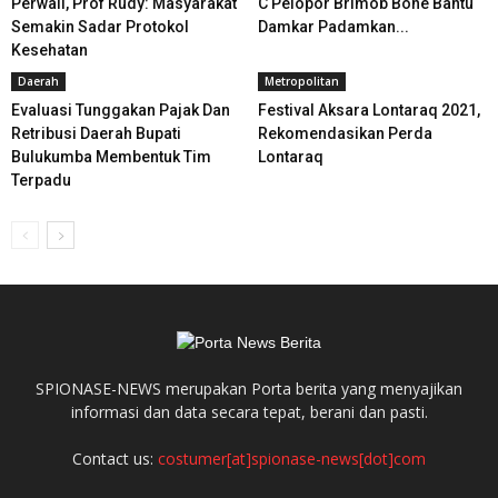
Perwali, Prof Rudy: Masyarakat
C Pelopor Brimob Bone Bantu
Semakin Sadar Protokol
Damkar Padamkan...
Kesehatan
Daerah
Metropolitan
Evaluasi Tunggakan Pajak Dan
Festival Aksara Lontaraq 2021,
Retribusi Daerah Bupati
Rekomendasikan Perda
Bulukumba Membentuk Tim
Lontaraq
Terpadu
SPIONASE-NEWS merupakan Porta berita yang menyajikan
informasi dan data secara tepat, berani dan pasti.
Contact us:
costumer[at]spionase-news[dot]com