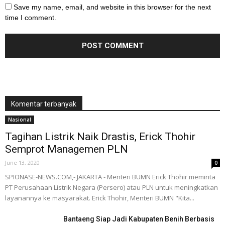
Save my name, email, and website in this browser for the next
time I comment.
Komentar terbanyak
Nasional
Tagihan Listrik Naik Drastis, Erick Thohir
Semprot Managemen PLN
June 13, 2020
0
SPIONASE-NEWS.COM,- JAKARTA - Menteri BUMN Erick Thohir meminta
PT Perusahaan Listrik Negara (Persero) atau PLN untuk meningkatkan
layanannya ke masyarakat. Erick Thohir, Menteri BUMN "Kita...
Bantaeng Siap Jadi Kabupaten Benih Berbasis