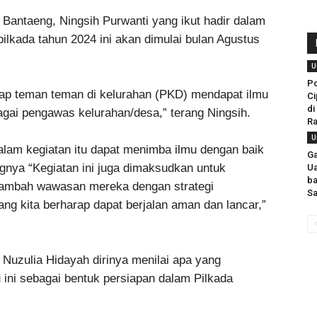
Bantaeng, Ningsih Purwanti yang ikut hadir dalam
ilkada tahun 2024 ini akan dimulai bulan Agustus
U
Po
rap teman teman di kelurahan (PKD) mendapat ilmu
Ci
di
agai pengawas kelurahan/desa,” terang Ningsih.
R
U
lam kegiatan itu dapat menimba ilmu dengan baik
Ga
angnya “Kegiatan ini juga dimaksudkan untuk
Ua
ba
nambah wawasan mereka dengan strategi
Sa
g kita berharap dapat berjalan aman dan lancar,”
Nuzulia Hidayah dirinya menilai apa yang
ini sebagai bentuk persiapan dalam Pilkada