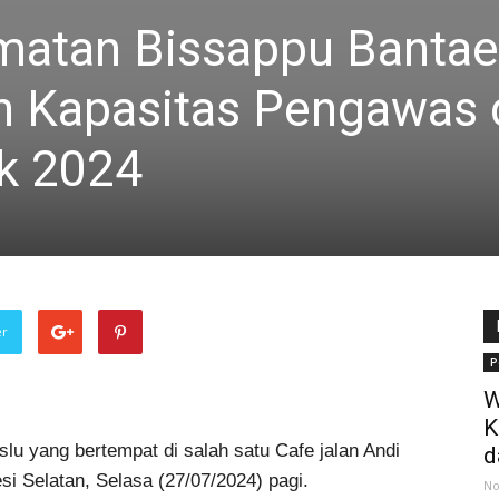
matan Bissappu Banta
n Kapasitas Pengawas 
ak 2024
er
P
W
K
lu yang bertempat di salah satu Cafe jalan Andi
d
 Selatan, Selasa (27/07/2024) pagi.
No