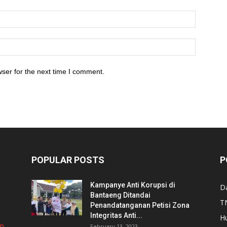
ser for the next time I comment.
POPULAR POSTS
P
Kampanye Anti Korupsi di
D
Bantaeng Ditandai
TN
Penandatanganan Petisi Zona
Integritas Anti...
H
om
February 13, 2023