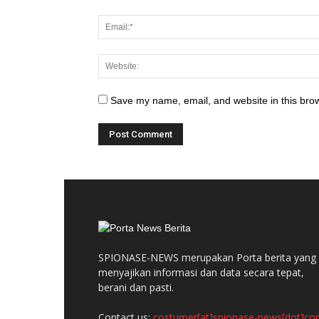
Save my name, email, and website in this brow
SPIONASE-NEWS merupakan Porta berita yang
menyajikan informasi dan data secara tepat,
berani dan pasti.
Contact us:
costumer[at]spionase-news[dot]c