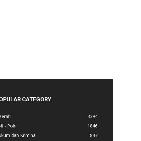
OPULAR CATEGORY
aerah
3394
I - Polri
1846
ukum dan Kriminal
847