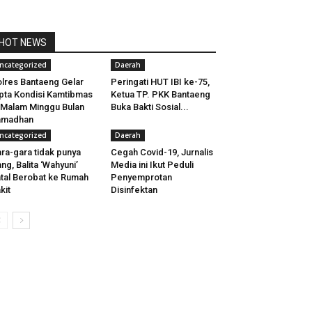
HOT NEWS
ncategorized
Daerah
lres Bantaeng Gelar
Peringati HUT IBI ke-75,
pta Kondisi Kamtibmas
Ketua TP. PKK Bantaeng
 Malam Minggu Bulan
Buka Bakti Sosial...
amadhan
ncategorized
Daerah
ra-gara tidak punya
Cegah Covid-19, Jurnalis
ng, Balita ‘Wahyuni’
Media ini Ikut Peduli
tal Berobat ke Rumah
Penyemprotan
kit
Disinfektan