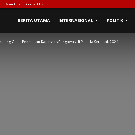
About Us
Contact Us
PIONASE-
BERITA UTAMA
INTERNASIONAL
POLITIK
aeng Gelar Penguatan Kapasitas Pengawas di Pilkada Serentak 2024
EWS[DOT]COM