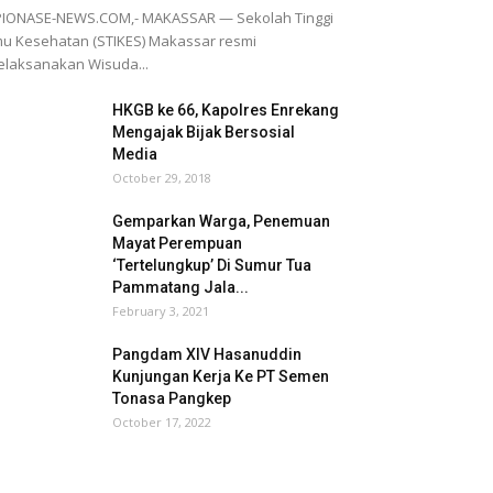
PIONASE-NEWS.COM,- MAKASSAR — Sekolah Tinggi
mu Kesehatan (STIKES) Makassar resmi
laksanakan Wisuda...
HKGB ke 66, Kapolres Enrekang
Mengajak Bijak Bersosial
Media
October 29, 2018
Gemparkan Warga, Penemuan
Mayat Perempuan
‘Tertelungkup’ Di Sumur Tua
Pammatang Jala...
February 3, 2021
Pangdam XIV Hasanuddin
Kunjungan Kerja Ke PT Semen
Tonasa Pangkep
October 17, 2022