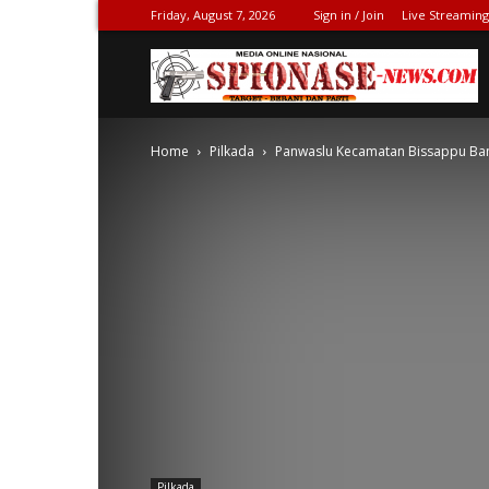
Friday, August 7, 2026
Sign in / Join
Live Streaming
S
Home
Pilkada
Panwaslu Kecamatan Bissappu Bant
N
Pilkada