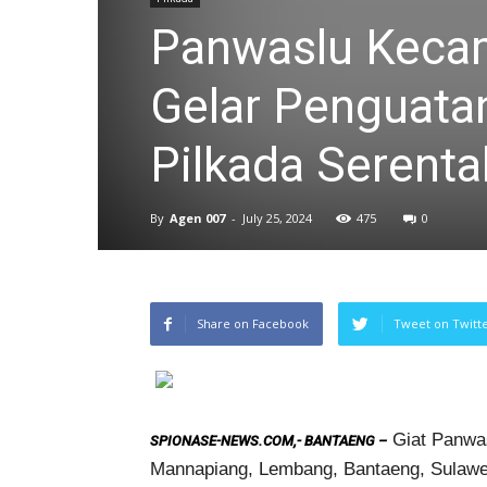
Panwaslu Keca
Gelar Penguata
Pilkada Serent
By
Agen 007
-
July 25, 2024
475
0
Share on Facebook
Tweet on Twitt
Giat Panwas
SPIONASE-NEWS.COM,- BANTAENG –
Mannapiang, Lembang, Bantaeng, Sulawesi