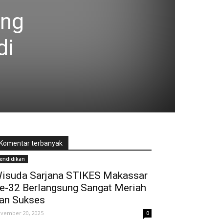
eng
di
Komentar terbanyak
endidikan
isuda Sarjana STIKES Makassar
e-32 Berlangsung Sangat Meriah
an Sukses
vember 20, 2025
0