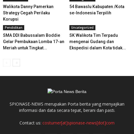
Walikota Danny Pamerkan
54 Bawaslu Kabupaten /Kota
Strategy Cegah Perilaku
se-Indonesia Terpilih
Korupsi
Pendidikan
Uncategorized
SMA DDI Babussalam Boddie
SK Walikota Tim Terpadu
Gelar Pembukaan Lomba 17-an
mengenai Gudang dan
Meriah untuk Tingkat...
Ekspedisi dalam Kota tidak...
SPIONASE-NEWS merupakan Porta berita yang menyajikan
informasi dan data secara tepat, berani dan pasti.
Contact us:
costumer[at]spionase-news[dot]com