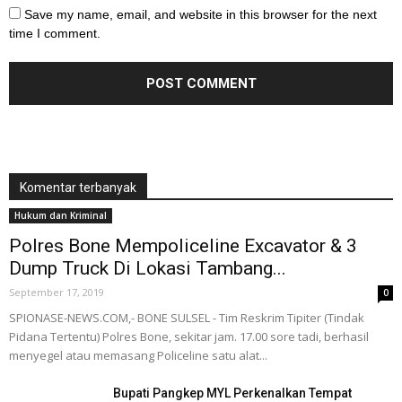
Save my name, email, and website in this browser for the next
time I comment.
Komentar terbanyak
Hukum dan Kriminal
Polres Bone Mempoliceline Excavator & 3
Dump Truck Di Lokasi Tambang...
September 17, 2019
0
SPIONASE-NEWS.COM,- BONE SULSEL - Tim Reskrim Tipiter (Tindak
Pidana Tertentu) Polres Bone, sekitar jam. 17.00 sore tadi, berhasil
menyegel atau memasang Policeline satu alat...
Bupati Pangkep MYL Perkenalkan Tempat