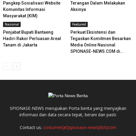
Pangkep Sosialisasi Website
Terangan Dalam Melakukan
Komunitas Informasi
Aksinya
Masyarakat (KIM)
Nasional
Featured
Penjabat Bupati Bantaeng
Perkuat Eksistensi dan
Hadiri Rakor Perluasan Areal
Tegaskan Komitmen Besarkan
Tanam di Jakarta
Media Online Nasional
SPIONASE-NEWS.COM di...
SPIONASE-NEWS merupakan Porta berita yang menyajikan
informasi dan data secara tepat, berani dan pasti.
Contact us:
costumer[at]spionase-news[dot]com