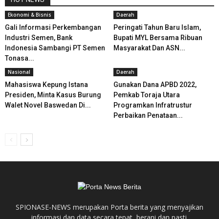
Ekonomi & Bisnis
Daerah
Gali Informasi Perkembangan
Peringati Tahun Baru Islam,
Industri Semen, Bank
Bupati MYL Bersama Ribuan
Indonesia Sambangi PT Semen
Masyarakat Dan ASN...
Tonasa...
Nasional
Daerah
Mahasiswa Kepung Istana
Gunakan Dana APBD 2022,
Presiden, Minta Kasus Burung
Pemkab Toraja Utara
Walet Novel Baswedan Di...
Programkan Infratrustur
Perbaikan Penataan...
SPIONASE-NEWS merupakan Porta berita yang menyajikan
informasi dan data secara tepat, berani dan pasti.