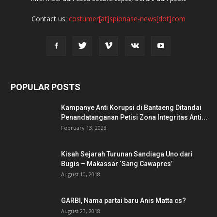
Contact us:
costumer[at]spionase-news[dot]com
POPULAR POSTS
Kampanye Anti Korupsi di Bantaeng Ditandai
Penandatanganan Petisi Zona Integritas Anti...
February 13, 2023
Kisah Sejarah Turunan Sandiaga Uno dari
Bugis – Makassar ‘Sang Cawapres’
August 10, 2018
GARBI, Nama partai baru Anis Matta cs?
August 23, 2018