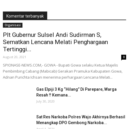
Komentar terbanyak
Organisasi
Plt Gubernur Sulsel Andi Sudirman S,
Sematkan Lencana Melati Penghargaan
Tertinggi...
August 20, 2021
0
SPIONASE-NEWS.COM,- GOWA - Bupati Gowa selaku Ketua Majelis
Pembimbing Cabang (Mabicab) Gerakan Pramuka Kabupaten Gowa,
Adnan Purichta Ichsan menerima perhargaan Lencana Melati...
Gas Elpiji 3 Kg “Hilang” Di Parepare, Warga
Resah !! Kemana...
July 30, 2020
Sat Res Narkoba Polres Wajo Akhirnya Berhasil
Menangkap DPO Gembong Narkoba...
April 1, 2021