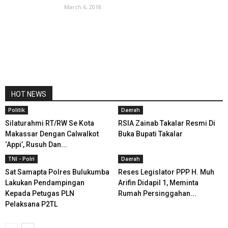
March 6, 2018
HOT NEWS
Politik
Daerah
Silaturahmi RT/RW Se Kota
RSIA Zainab Takalar Resmi Di
Makassar Dengan Calwalkot
Buka Bupati Takalar
‘Appi’, Rusuh Dan...
TNI - Polri
Daerah
Sat Samapta Polres Bulukumba
Reses Legislator PPP H. Muh
Lakukan Pendampingan
Arifin Didapil 1, Meminta
Kepada Petugas PLN
Rumah Persinggahan...
Pelaksana P2TL