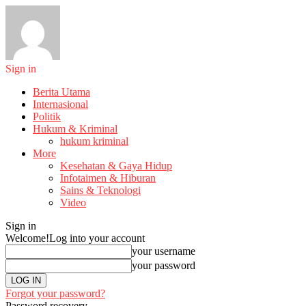
Sign in
Berita Utama
Internasional
Politik
Hukum & Kriminal
hukum kriminal
More
Kesehatan & Gaya Hidup
Infotaimen & Hiburan
Sains & Teknologi
Video
Sign in
Welcome!
Log into your account
your username
your password
Forgot your password?
Password recovery