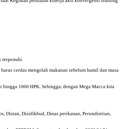
at Kegiatan penilaian kinerja aksi konvergensi stunting
k terpenuhi.
ibu harus cerdas mengolah makanan sebelum hamil dan masa
ir hingga 1000 HPK. Sehingga, dengan Mega Macca kita
, Distan, Disidikbud, Dinas perikanan, Perundistrian,