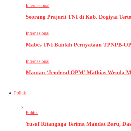
Internasional
Seorang Prajurit TNI di Kab. Dogiyai T
Internasional
Mabes TNI Bantah Pernyataan TPNPB-OPM
Internasional
Mantan ‘Jenderal OPM’ Mathias Wenda M
Politik
Politik
Yusuf Ritangnga Terima Mandat Baru, D