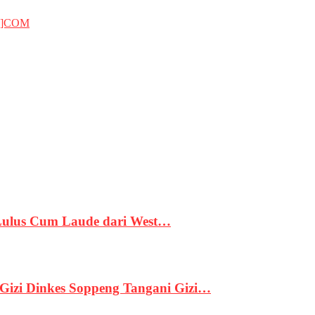
T]COM
 Lulus Cum Laude dari West…
izi Dinkes Soppeng Tangani Gizi…