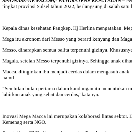
SPIONASE-NEWS.COM,- PANGKAJENE KEPULAUAN –
Pem
tingkat provinsi Sulsel tahun 2022, berlangsung di salah satu
Kepala dinas kesehatan Pangkep, Hj Herlina mengatakan, Mega
Mega itu akronom dari Messo yang berarti kenyang dan Maga
Messo, diharapkan semua balita terpenuhi gizinya. Khususny
Magala, setelah Messo terpenuhi gizinya. Sehingga anak dihar
Macca, diinginkan ibu menjadi cerdas dalam mengasuh anak. 
hamil.
“Sembilan bulan pertama dalam kandungan itu menentukan ma
lahirkan anak yang sehat dan cerdas,”katanya.
Inovasi Mega Macca ini merupakan kolaborasi lintas sektor. 
Kemenag serta NGO.