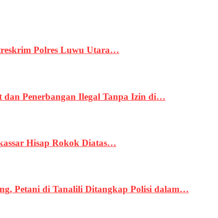
treskrim Polres Luwu Utara…
an Penerbangan Ilegal Tanpa Izin di…
kassar Hisap Rokok Diatas…
, Petani di Tanalili Ditangkap Polisi dalam…