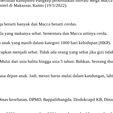
erintah kabupaten Pangkep perkenalkan inovasi Mega Macca sa
 hotel di Makassar, Kamis (19/5/2022).
 berarti banyak dan Macca berarti cerdas.
la yang makanya sehat. Sementara dan Macca artinya cerda.
a anak yang masih dalam kategori 1000 hari kehidupan (HKP).
apkan menjadi sehat. Tidak ada orang yang sehat jika gizi tida
Mulai dari usia balita hingga usia 5 tahun. Bahkan, Seorang 
sa depan anak. Jadi, messo harus mulai dalam kandungan, lah
Dinas kesehatan, DPMD, Bappalitbangda, Disdukcapil KB, Dinsos