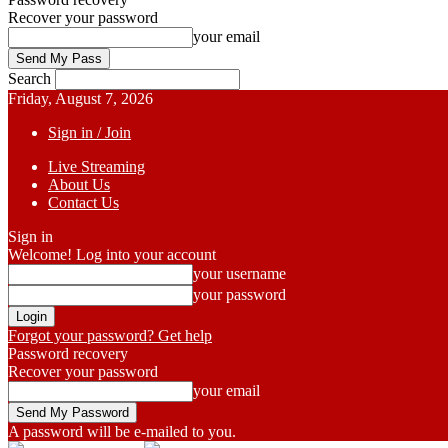
Recover your password
your email
Search
Friday, August 7, 2026
Sign in / Join
Live Streaming
About Us
Contact Us
Sign in
Welcome! Log into your account
your username
your password
Forgot your password? Get help
Password recovery
Recover your password
your email
A password will be e-mailed to you.