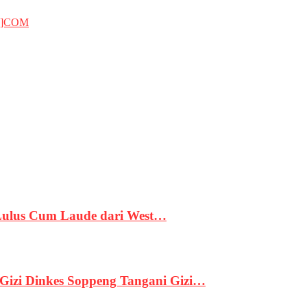
T]COM
 Lulus Cum Laude dari West…
izi Dinkes Soppeng Tangani Gizi…