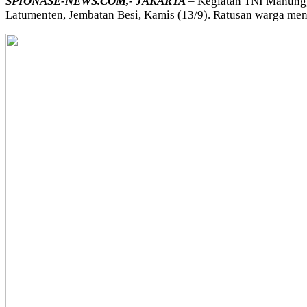
SPIONASE-NEWS.COM,- JAKARTA
– Kegiatan TNI Manungga
Latumenten, Jembatan Besi, Kamis (13/9). Ratusan warga men