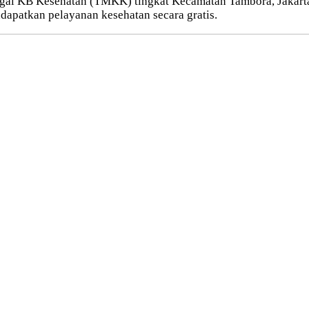
l KB Kesehatan (TMKK) tingkat Kecamatan Tambora, Jakarta B
dapatkan pelayanan kesehatan secara gratis.