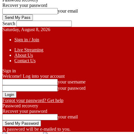
Recover your password
your email
Search
Saturday, August 8, 2026
Sign in / Join
Live Streaming
About Us
Contact Us
Sign in
Welcome! Log into your account
your username
your password
Forgot your password? Get help
Password recovery
Recover your password
your email
A password will be e-mailed to you.