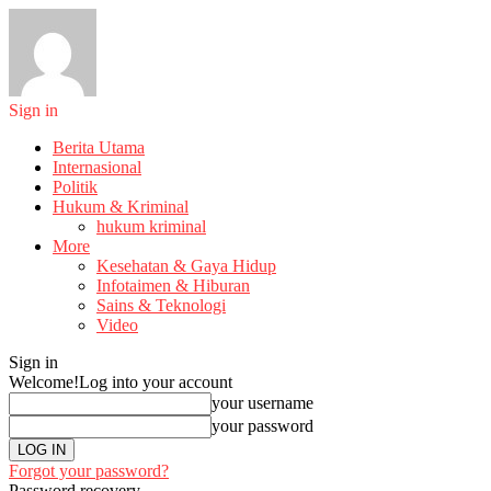
Sign in
Berita Utama
Internasional
Politik
Hukum & Kriminal
hukum kriminal
More
Kesehatan & Gaya Hidup
Infotaimen & Hiburan
Sains & Teknologi
Video
Sign in
Welcome!
Log into your account
your username
your password
Forgot your password?
Password recovery