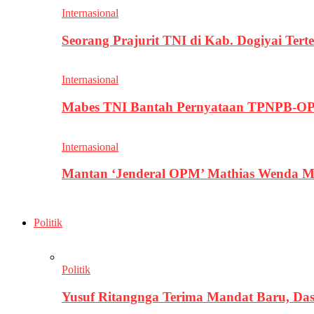
Internasional
Seorang Prajurit TNI di Kab. Dogiyai T
Internasional
Mabes TNI Bantah Pernyataan TPNPB-OPM
Internasional
Mantan ‘Jenderal OPM’ Mathias Wenda M
Politik
Politik
Yusuf Ritangnga Terima Mandat Baru, D