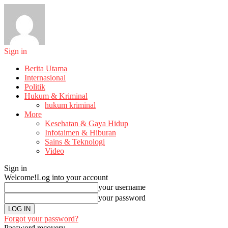
Sign in
Berita Utama
Internasional
Politik
Hukum & Kriminal
hukum kriminal
More
Kesehatan & Gaya Hidup
Infotaimen & Hiburan
Sains & Teknologi
Video
Sign in
Welcome!
Log into your account
your username
your password
Forgot your password?
Password recovery