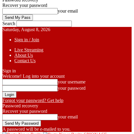
Recover your password
your email
Search
Saturday, August 8, 2026
Sign in / Join
Live Streaming
About Us
Contact Us
Sign in
Welcome! Log into your account
your username
your password
Forgot your password? Get help
Password recovery
Recover your password
your email
A password will be e-mailed to you.