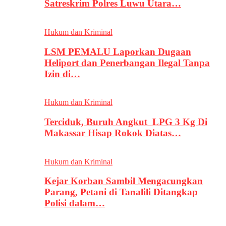
Satreskrim Polres Luwu Utara…
Hukum dan Kriminal
LSM PEMALU Laporkan Dugaan
Heliport dan Penerbangan Ilegal Tanpa
Izin di…
Hukum dan Kriminal
Terciduk, Buruh Angkut LPG 3 Kg Di
Makassar Hisap Rokok Diatas…
Hukum dan Kriminal
Kejar Korban Sambil Mengacungkan
Parang, Petani di Tanalili Ditangkap
Polisi dalam…