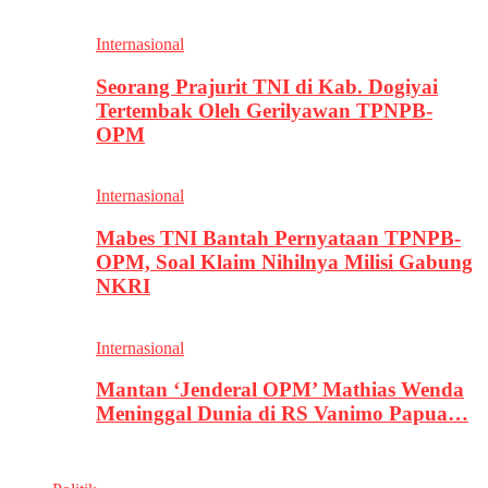
Internasional
Seorang Prajurit TNI di Kab. Dogiyai
Tertembak Oleh Gerilyawan TPNPB-
OPM
Internasional
Mabes TNI Bantah Pernyataan TPNPB-
OPM, Soal Klaim Nihilnya Milisi Gabung
NKRI
Internasional
Mantan ‘Jenderal OPM’ Mathias Wenda
Meninggal Dunia di RS Vanimo Papua…