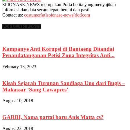
SPIONASE-NEWS merupakan Porta berita yang menyajikan
informasi dan data secara tepat, berani dan pasti.
Contact us:
costumer[at]spionase-news[dot]com
POPULAR POSTS
Kampanye Anti Korupsi di Bantaeng Ditandai
Penandatanganan Petisi Zona Integritas Anti...
February 13, 2023
Kisah Sejarah Turunan Sandiaga Uno dari Bugis –
Makassar ‘Sang Cawapres’
August 10, 2018
GARBI, Nama partai baru Anis Matta cs?
August 23, 2018