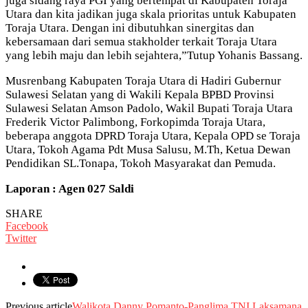
juga sidang raya PGI yang bertempat di Kabupaten Toraja
Utara dan kita jadikan juga skala prioritas untuk Kabupaten
Toraja Utara. Dengan ini dibutuhkan sinergitas dan
kebersamaan dari semua stakholder terkait Toraja Utara
yang lebih maju dan lebih sejahtera,”Tutup Yohanis Bassang.
Musrenbang Kabupaten Toraja Utara di Hadiri Gubernur
Sulawesi Selatan yang di Wakili Kepala BPBD Provinsi
Sulawesi Selatan Amson Padolo, Wakil Bupati Toraja Utara
Frederik Victor Palimbong, Forkopimda Toraja Utara,
beberapa anggota DPRD Toraja Utara, Kepala OPD se Toraja
Utara, Tokoh Agama Pdt Musa Salusu, M.Th, Ketua Dewan
Pendidikan SL.Tonapa, Tokoh Masyarakat dan Pemuda.
Laporan : Agen 027 Saldi
SHARE
Facebook
Twitter
Previous article
Walikota Danny Pomanto-Panglima TNI Laksamana